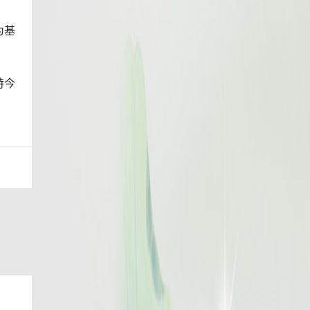
为基
特今