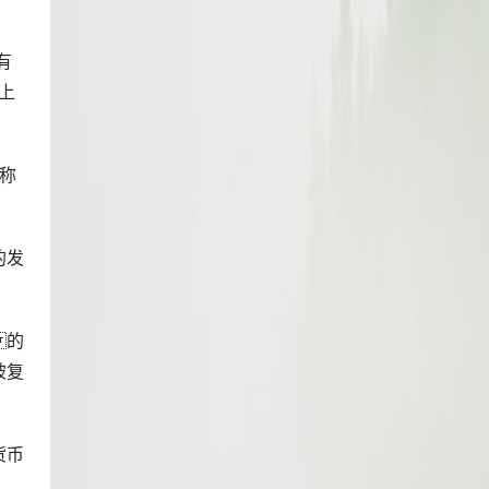
有
上
俗称
的发
 的
被复
货币