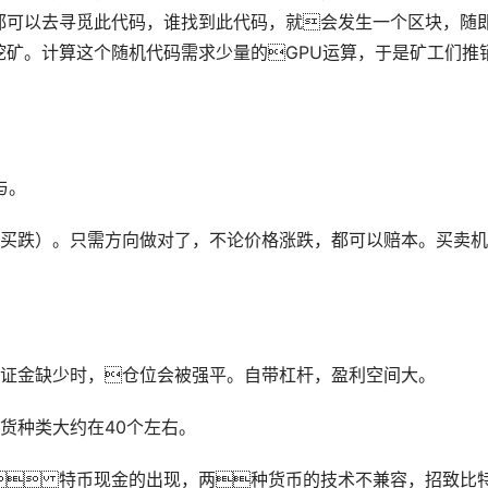
都可以去寻觅此代码，谁找到此代码，就会发生一个区块，随
挖矿。计算这个随机代码需求少量的GPU运算，于是矿工们推
与。
买跌）。只需方向做对了，不论价格涨跌，都可以赔本。买卖机
保证金缺少时，仓位会被强平。自带杠杆，盈利空间大。
货种类大约在40个左右。
 特币现金的出现，两种货币的技术不兼容，招致比