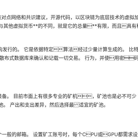
点对点网络和共识建议，开源代码，以
区块链
为底层技术的虚拟
，与其他
虚拟货币
**的不同，就是它的总量**有限，而且具有
构发行的。 它是依据特定算法经过少量计算生成的。 比
成的散布式数据库来确认和记载一切交易。 行为，并使用密
装备。 目前市面上有很多专业的矿机，矿池也是必不可少
池。 产出和支出差异，然后选择最 适宜的矿池。
一般的邮箱。 设置矿工账号时，每个CPU或GPU都需求设