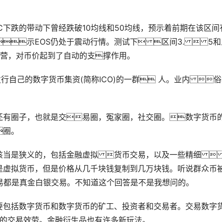
C下跌的带动下曾经跌破10均线和50均线，预示着前期在该区间
示EOS仍处于震动行情。测试下 区间3.  5和
运营，对币价起到了自动的支撑作用。
行自己的数字货币集资(简称ICO)的一群 人。业内 
等。还有圈子，也就是交易圈，冤家圈，社交圈。数字货币
圈。
该当是狭义的，包括金融虚拟 货币交易，以及一些精细 
是虚拟货币，但是价格从几千块钱复制到几万块钱。听说群众币
易都是真金白银交易。不知道这个回答是不是我想问的。
要包括数字货币和数字货币的矿工、投资者和交易者。交易数字
字货币的交易效劳。金融衍生品也有许多新玩法。