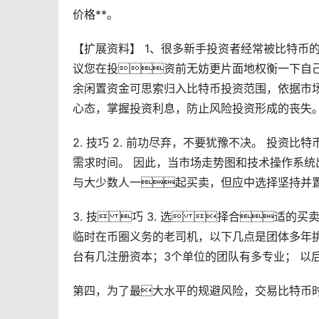
价格**。
【扩展资料】 1、很多
新手
投资者经常被比特币的
议您在投资前无妨更片面地权衡一下自
余闲置资金可思索归入比特币投资范围，依据
市
心态，掌握投资利息，防止风险投资形成的丧失
2. 技巧 2. 前功尽弃，不要犹豫不决。 投资
需求时间。 因此，当市场
走势
图和技术操作系统
与大少数人一起买卖，但应中选择坚持并
3. 技 巧 3. 选 择合适的
临时在币圈义务的老司机，以下几点是团体多年挑
台有几注册资本；3个单位的团队有多专业； 以
第四，为了最大水平的规避风险，交易比特币