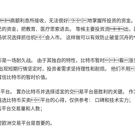
高额利息所接收，无法很好 地掌握所投资的资金。
己的资金，把教育、医疗思索进去。 等候主要投资流出，
场
状况选择抓住机 会入市。 这样做可以有效防止破釜沉舟的*
。
比特币是一场耐久战。 由于其独自的特性，比特币暂时看涨
出现短期行情坚定时，投资者需求坚持理性和耐烦。 他们不用
置信比特币的暂时价值。
买卖平台。 置办比特币并选择适宜的交易平台是胜利的关键。 作
选比特币买卖平台的心得，仅供参考： 口碑和技术实力；
后平台交易量和人数；
时欧洲交易平台是首要的。