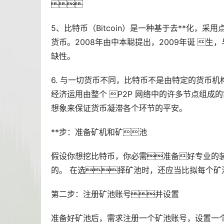

5、比特币（Bitcoin）是一种基于
去**化
，采用
货币
。2008年由中本聪提出，2009年诞 生
缺性。
6. 与一切货币不同，比特币不是由特定的货币机
经济运用由整个 P2P 网络中的许多节点组
想象来保证货币凝滞各个环节的平安。
**步：准备矿机和矿池
假设你想挖比特币，你必需准备好专业的
的。 在选择矿池时，还应当比拟每个矿
第二步：注册矿池账号并设置
准备好矿池后，需求注册一个矿池账号，设置一个