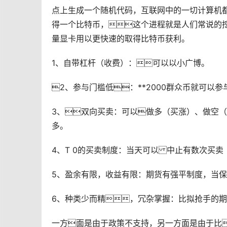
点上生成一个随机代码，互联网中的一切计算机
得一个比特币，这个进程就是人们常说的
量显卡用以更快速的取得比特币获利。
1、自带
杠杆
（收费）：可以以小广博。
2、参与门槛低：**2000群众币就可以参
3、双向买卖：可以做多（买涨）、
做空
（
多。
4、T 0的买卖制度：当天可以 中止有数次买卖
5、盈余有限，收益有限：期货有强平制度，当
6、种类少而精，冗杂掌握：比拟抢手的期
一方面是由于政策不支持，另一方面是由于比