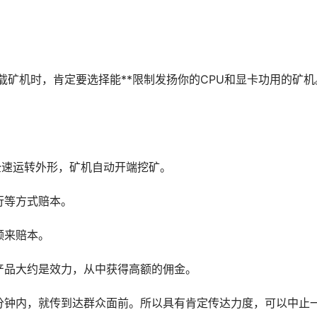
载矿机时，肯定要选择能**限制发扬你的CPU和显卡功用的矿机
全速运转外形，矿机自动开端挖矿。
行等方式赔本。
频来赔本。
产品大约是效力，从中获得高额的佣金。
分钟内，就传到达群众面前。所以具有肯定传达力度，可以中止