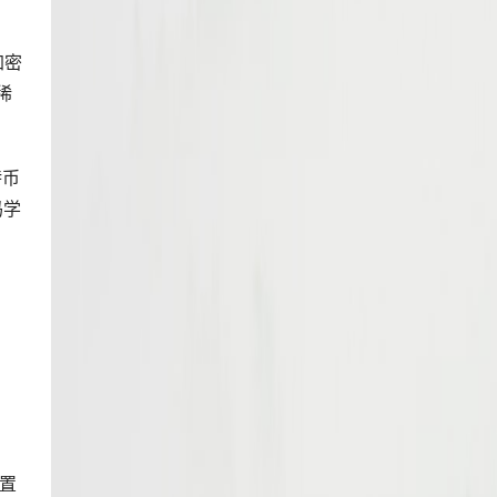
加密
稀
特币
码学
置