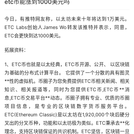
etc币能涨到1000美元吗
今日，有推特网友称，以太坊未来十年将达到1万美元。
ETC Labs创始人James Wo转发该推特并表示，同意，
ETC会更快到达1000美元。
拓展资料：
1、ETC币也就是以太经典，ETC币开源、公开、 以
区块链
为基础的分布式计算平台。 它提供了一个分散的具有图灵
**性的虚拟机。币圈子为您免费提供ETC币相关
新闻
、相关
知识、相关报道等，同时为您提供ETC币,ETC币**消
息,ETC币交易平台**动态。币圈子拥有专业、优质的币圈
项目信息，是专业的区块链
数字货币
服务平台。
ETC(Ethereum Classic)是以太坊在1,920,000个块后硬分
叉出的分叉币种，功能和以太坊极为类似。ETC秉承去**化
理念，支持区块链保证的共识机制。ETC坚信，区块链一旦