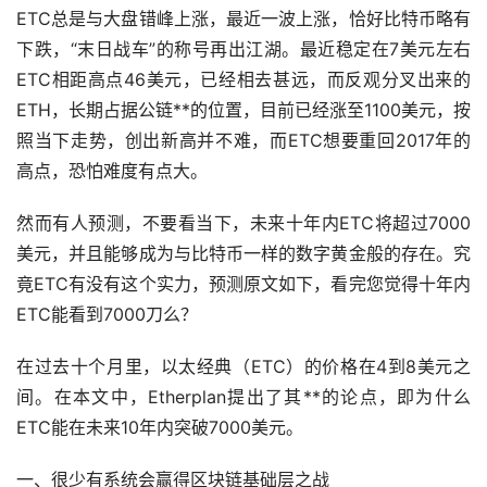
ETC总是与大盘错峰上涨，最近一波上涨，恰好比特币略有
下跌，“末日战车”的称号再出江湖。最近稳定在7美元左右
ETC相距高点46美元，已经相去甚远，而反观分叉出来的
ETH，长期占据公链**的位置，目前已经涨至1100美元，按
照当下
走势
，创出新高并不难，而ETC想要重回2017年的
高点，恐怕难度有点大。
然而有人预测，不要看当下，未来十年内ETC将超过7000
美元，并且能够成为与比特币一样的数字
黄金
般的存在。究
竟ETC有没有这个实力，预测原文如下，看完您觉得十年内
ETC能看到7000刀么？
在过去十个月里，以太经典（ETC）的价格在4到8美元之
间。在本文中，Etherplan提出了其**的论点，即为什么
ETC能在未来10年内突破7000美元。
一、很少有系统会赢得区块链基础层之战