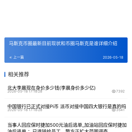
马斯克币圈最新目前现状和币圈马斯克是谁详细介绍
上一篇
2026-05-18
相关推荐
北大李晨现在身价多少钱(李晨身价多少亿)
2026-05-18 17:18:28
7392
中国银行已正式对接Pi币 派币对接中国四大银行是真的吗
2026-05-18 17:18:28
3541
当事人回应保时捷加500元油后逃单_加油站回应保时捷加
油后逃单 ：已退钱给员工，警方正扩大范围调查