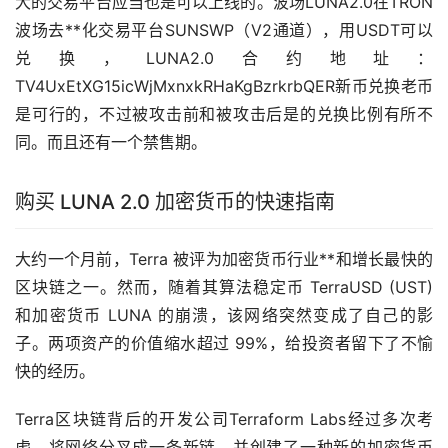
大的交易平台应当也是可以上线的。
波场
LUNA2.0在TRON
波场
去**化
交易平台SUNSWP（V2通道），用USDT可以
兑换，LUNA2.0合约地址：
TV4UxEtXG15icWjMxnxkRHaKgBzrkrbQER新币兑换老币
是可行的，不过被攻击前和被攻击后是的兑换比例有所不
同。而且还有一个禁售期。
购买 LUNA 2.0
加密货币
的快速指南
大约一个月前，Terra 被评为加密货币行业**和增长最快的
区块链
之一。然而，随着其算法
稳定币
TerraUSD (UST)
和加密货币 LUNA 的崩溃，该网络突然变成了自己的影
子。两项资产的价值缩水超过 99%，给投资者留下了不愉
快的经历。
Terra区块链背后的开发公司Terraform Labs经过多次考
虑，将网络分叉成一条新链，并创建了一种新的加密货币