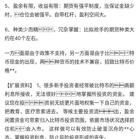
5、盈余有限，收益有限：期货有强平制度，当保证金缺少
时，仓位会被强平。自带杠杆，盈利空间大。
6、种类少而精，冗杂掌握：比拟抢手的期货种类大
约在40个左右。
一方面是由于政策不支持，另一方面是由于比 特
币现金的出现，两种货币的技术不兼容，招致比特币价
格**。
【扩展资料】 1、很多
新手
投资者经常被比特币的高额
利息所接收，无法很好 地掌握所投资的资金。 建
议您在投资前无妨更片面地权衡一下自己的资金，
把教育、医疗思索进去。 等候主要投资流出，盈余
闲置资金可思索归入比特币投资范围，依据
市场
状况选择抓
住机 会入市。 这样做可以有效防止破釜沉舟的**心
态，掌握投资利息，防止风险投资形成的丧失。