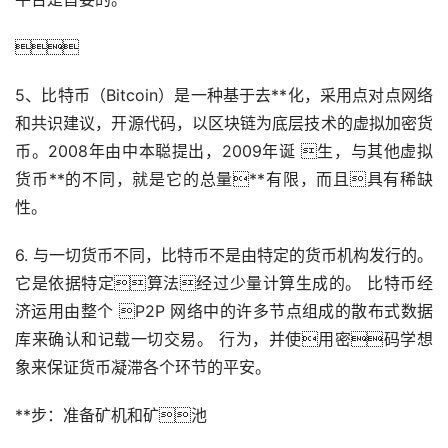

5、比特币（Bitcoin）是一种基于
去**化
，采用点对点网络
和共识建议，开源代码，以
区块链
为底层技术的虚拟
加密货
币
。2008年由中本聪提出，2009年诞 生，与其他
虚拟
货币
**的不同，就是它的总量**有限，而且具有稀缺
性。
6. 与一切货币不同，比特币不是由特定的货币机构发行的。
它是依据特定算法经过少量计算生成的。 比特币经
济运用由整个 P2P 网络中的许多节点组成的散布式数据
库来确认和记载一切交易。 行为，并使用密码学想
象来保证货币凝滞各个环节的平安。
**步：准备矿机和矿池