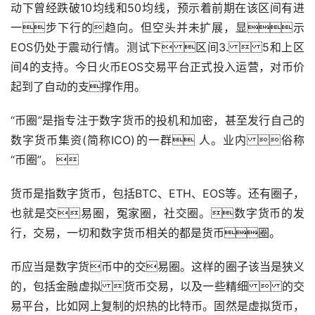
动下曾经跌破10均线和50均线，预示着前期在该区间有进
一步下行的趋向。但空头并未扩展，显示
EOS仍处于震动行情。测试下 区间3.  5和上区
间4的支持。今日
火币
EOS交易平台正式投入运营，对币价
起到了自动的支撑作用。
“币圈”是指专注于
数字货币
的投机和加密，甚至发行自己的
数字货币集资(简称ICO)的一群 人。业内 俗称
“币圈”。 
货币是指数字货币，包括BTC、ETH、EOS等。还有圈子，
也就是交易圈，冤家圈，社交圈。数字货币的发
行，交易，一切和数字货币相关的都是货币圈。
币应当是数字货币中的交易圈。这样的圈子该当是狭义
的，包括金融虚拟 货币交易，以及一些精细  的交
易平台，比如网上复制的炽热的比特币。固然是虚拟货币，