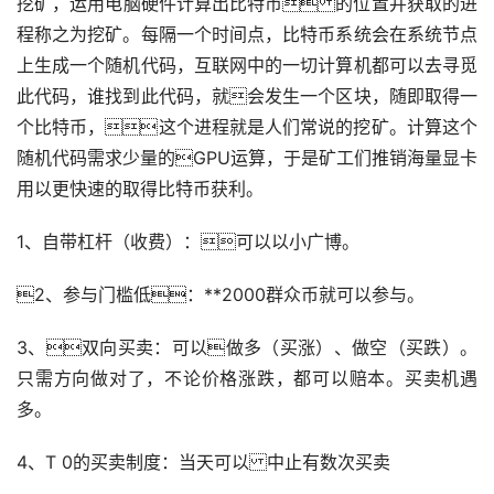
挖矿
，运用电脑硬件计算出比特币 的位置并获取的进
程称之为挖矿。每隔一个时间点，比特币系统会在系统节点
上生成一个随机代码，互联网中的一切计算机都可以去寻觅
此代码，谁找到此代码，就会发生一个区块，随即取得一
个比特币，这个进程就是人们常说的挖矿。计算这个
随机代码需求少量的GPU运算，于是矿工们推销海量显卡
用以更快速的取得比特币获利。
1、自带
杠杆
（收费）：可以以小广博。
2、参与门槛低：**2000群众币就可以参与。
3、双向买卖：可以做多（买涨）、
做空
（买跌）。
只需方向做对了，不论价格涨跌，都可以赔本。买卖机遇
多。
4、T 0的买卖制度：当天可以 中止有数次买卖