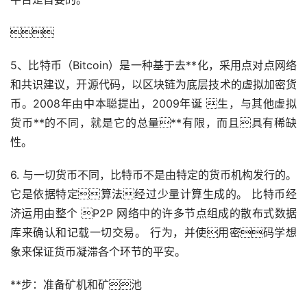

5、比特币（Bitcoin）是一种基于
去**化
，采用点对点网络
和共识建议，开源代码，以
区块链
为底层技术的虚拟
加密货
币
。2008年由中本聪提出，2009年诞 生，与其他
虚拟
货币
**的不同，就是它的总量**有限，而且具有稀缺
性。
6. 与一切货币不同，比特币不是由特定的货币机构发行的。
它是依据特定算法经过少量计算生成的。 比特币经
济运用由整个 P2P 网络中的许多节点组成的散布式数据
库来确认和记载一切交易。 行为，并使用密码学想
象来保证货币凝滞各个环节的平安。
**步：准备矿机和矿池