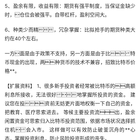
5、盈余有限，收益有限：期货有强平制度，当保证金缺少
时，仓位会被强平。自带杠杆，盈利空间大。
6、种类少而精，冗杂掌握：比拟抢手的期货种类大
约在40个左右。
一方面是由于政策不支持，另一方面是由于比 特
币现金的出现，两种货币的技术不兼容，招致比特币价
格**。
【扩展资料】 1、很多
新手
投资者经常被比特币的高额
利息所接收，无法很好 地掌握所投资的资金。 建
议您在投资前无妨更片面地权衡一下自己的资金，
把教育、医疗思索进去。 等候主要投资流出，盈余
闲置资金可思索归入比特币投资范围，依据
市场
状况选择抓
住机 会入市。 这样做可以有效防止破釜沉舟的**心
态，掌握投资利息，防止风险投资形成的丧失。