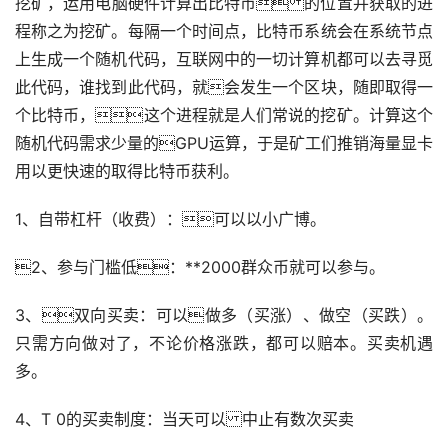
挖矿
，运用电脑硬件计算出比特币 的位置并获取的进
程称之为挖矿。每隔一个时间点，比特币系统会在系统节点
上生成一个随机代码，互联网中的一切计算机都可以去寻觅
此代码，谁找到此代码，就会发生一个区块，随即取得一
个比特币，这个进程就是人们常说的挖矿。计算这个
随机代码需求少量的GPU运算，于是矿工们推销海量显卡
用以更快速的取得比特币获利。
1、自带
杠杆
（收费）：可以以小广博。
2、参与门槛低：**2000群众币就可以参与。
3、双向买卖：可以做多（买涨）、
做空
（买跌）。
只需方向做对了，不论价格涨跌，都可以赔本。买卖机遇
多。
4、T 0的买卖制度：当天可以 中止有数次买卖