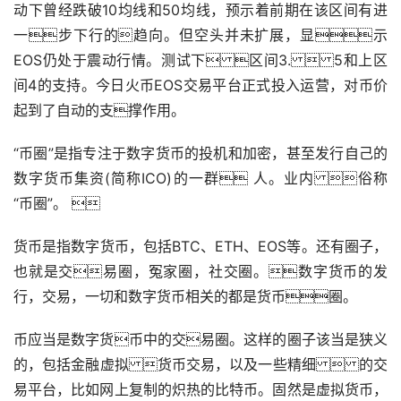
动下曾经跌破10均线和50均线，预示着前期在该区间有进
一步下行的趋向。但空头并未扩展，显示
EOS仍处于震动行情。测试下 区间3.  5和上区
间4的支持。今日
火币
EOS交易平台正式投入运营，对币价
起到了自动的支撑作用。
“币圈”是指专注于
数字货币
的投机和加密，甚至发行自己的
数字货币集资(简称ICO)的一群 人。业内 俗称
“币圈”。 
货币是指数字货币，包括BTC、ETH、EOS等。还有圈子，
也就是交易圈，冤家圈，社交圈。数字货币的发
行，交易，一切和数字货币相关的都是货币圈。
币应当是数字货币中的交易圈。这样的圈子该当是狭义
的，包括金融虚拟 货币交易，以及一些精细  的交
易平台，比如网上复制的炽热的比特币。固然是虚拟货币，