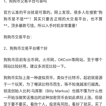
1、狗狗币交易平台可靠吗
官方认准的平台就是可靠的。网上发现，很多人在搜索“狗
狗币是不是**”！其实只要去正规的大交易平台，也不算
**，顶多暴跌亏钱，所以入手时机非常重要！
狗狗币交易平台：
2、狗狗币交易平台哪个好
狗狗币目前有云币网，火币网，OKCoin等网站，至于哪个
网站比较好用，建议多浏览比较一下。
狗狗币实际上是一种虚拟货币，类似于比特币，起初就是源
于一个玩笑，为了嘲讽比特币而生，殊不知竟越发行越真。
就连创始人比利·马库斯（Billy Markus）也搞不懂为什么他
一开始当做笑话推出的这种
加密货币
会如此疯狂上涨。但是
至于要不要买，看你个人，投资有风险，看好了就买，买了