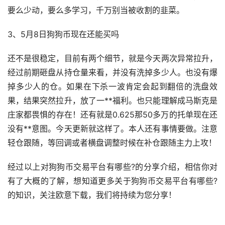
要么少动，要么多学习，千万别当被收割的韭菜。
3、5月8日狗狗币现在还能买吗
还不是很稳定，目前有两个细节，就是今天两次异常拉升，
经过前期砸盘从持仓量来看，并没有洗掉多少人。也没有爆
掉多少人的仓。如果在下杀一波肯定会起到翻倍的洗盘效
果，结果突然拉升，放了一**
福利
。也只能理解成
马斯克
是
庄家都畏惧的存在！还有就是0.625那50多万的托单现在还
没有**意图。今天更新就这样了。本人还有事情要做。注意
轻仓跟随，等回调或者横盘调整时候在补仓跟随主力上攻！
经过以上对狗狗币交易平台有哪些?的分享介绍，相信你对
有了大概的了解，想知道更多关于狗狗币交易平台有哪些?
的知识，关注欧意下载，我们将持续为您分享！