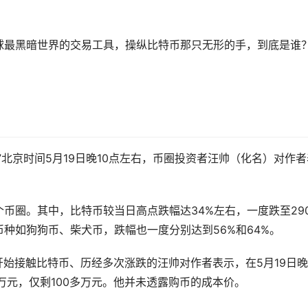
球最黑暗世界的交易工具，操纵比特币那只无形的手，到底是谁
北京时间5月19日晚10点左右，币圈投资者汪帅（化名）对作者
币圈。其中，比特币较当日高点跌幅达34%左右，一度跌至290
币种如
狗狗币
、柴犬币，跌幅也一度分别达到56%和64%。
就开始接触比特币、历经多次涨跌的汪帅对作者表示，在5月19日
万元，仅剩100多万元。他并未透露购币的成本价。