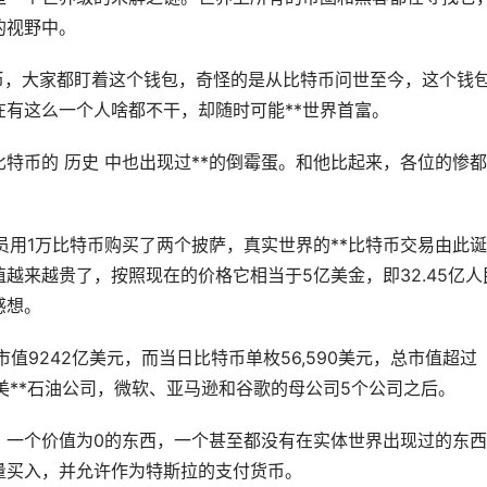
的视野中。
比特币，大家都盯着这个钱包，奇怪的是从比特币问世至今，这个钱
有这么一个人啥都不干，却随时可能**世界首富。
特币的 历史 中也出现过**的倒霉蛋。和他比起来，各位的惨
序员用1万比特币购买了两个披萨，真实世界的**比特币交易由此诞
越来越贵了，按照现在的价格它相当于5亿美金，即32.45亿人
感想。
讯市值9242亿美元，而当日比特币单枚56,590美元，总市值超过
阿美**石油公司，微软、亚马逊和谷歌的母公司5个公司之后。
，一个价值为0的东西，一个甚至都没有在实体世界出现过的东
量买入，并允许作为特斯拉的支付货币。