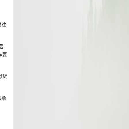
着往
远
车要
拟货
该收