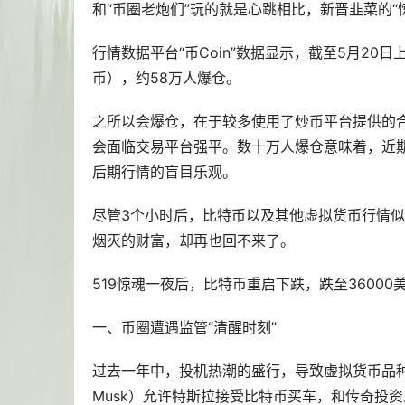
和“币圈老炮们”玩的就是心跳相比，新晋韭菜的“
行情数据平台“币Coin”数据显示，截至5月20日
币），约58万人爆仓。
之所以会爆仓，在于较多使用了
炒币
平台提供的
会面临交易平台强平。数十万人爆仓意味着，近
后期行情的盲目乐观。
尽管3个小时后，比特币以及其他虚拟货币行情似
烟灭的财富，却再也回不来了。
519惊魂一夜后，比特币重启下跌，跌至36000
一、币圈遭遇监管“清醒时刻”
过去一年中，投机热潮的盛行，导致虚拟货币品
Musk）允许特斯拉接受比特币
买车
，和传奇投资人