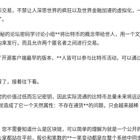
币交易，不禁让人深思世界的疯狂以及世界金融加速的虚拟化，
了。
个隐秘的论坛密码学讨论小组**将比特币的概念带给世人，用一个
构来发行，而且允许两个匿名者之间进行交易。
布了开源客户端最早的版本，**人皆可以参与比特币活动，可以通
普了，接着往下看。
时的价值过低而忘记密钥，因此实际流通的比特币总量未来将远
，就造成了它一个天然属性：不存在通货**的问题，只会越来越稀
，您不需要知道什么是区块链，可以简单的理解为就是一个公开
大家都站在平前，股价和笔数的**一笔变动都是在整个系统中同