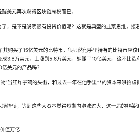
是赌美元再次获得区块链霸权而已。
台了，是不是说明很有投资价值呢？这就是典型的韭菜思维，接
了其购买了15亿美元的比特币，很显然他手里持有的比特币应该
成3.8万美元，上涨到5.6万美元，躺赚了10亿美元，这不比造
0亿美元的产品吗？
军人物”当红炸子鸡的头衔，和过去一年在他手里**的资本来哄抬
虚
入场抬轿，等到这些大资本觉得短期内泡沫过大，这一届的韭菜
会价值万亿