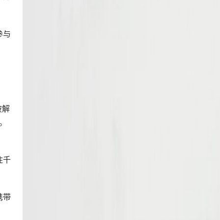
参与
破解
。
住千
携带