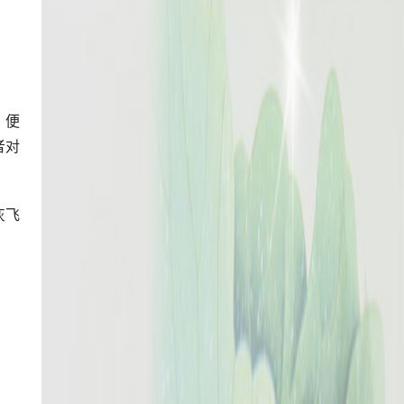
，便
者对
灰飞
方