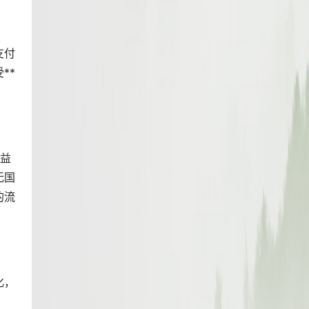
支付
**
利益
无国
的流
化，