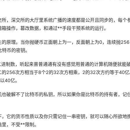
交所，深交所的大厅里系统广播的速度都是公开且同步的，每个
箱操作，篡改数据，和通过**手段干预系统的运行。
的原理。当你抛硬币正面朝上为一，反面朝上为0，连续抛256
比特币的密钥。
二进制数，听起来普普通通有没有感觉用普通的计算机随便就能
256次方相当于8个2的32次方相乘，2的32次方约等于40亿
乘以40亿。
机也破解不了比特币的私钥，所以如果你是比特币的持有者，记
下，它的货币性质以及你只需记住一串密钥，就可以随心所欲地
里，不受**限制。