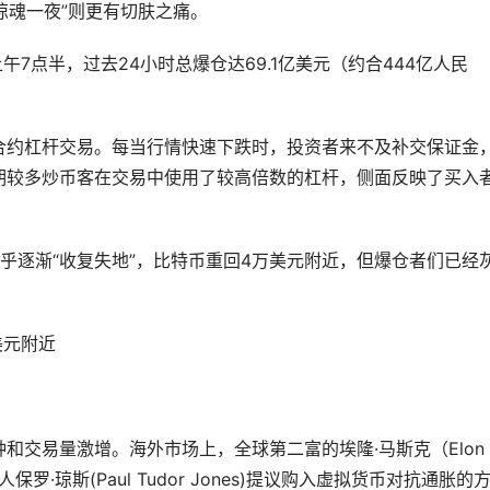
惊魂一夜”则更有切肤之痛。
上午7点半，过去24小时总爆仓达69.1亿美元（约合444亿人民
合约
杠杆
交易。每当行情快速下跌时，投资者来不及补交保证金
期较多炒币客在交易中使用了较高倍数的杠杆，侧面反映了买入
乎逐渐“收复失地”，比特币重回4万美元附近，但爆仓者们已经
美元附近
种和交易量激增。海外
市场
上，全球第二富的埃隆·马斯克（Elon
保罗·琼斯(Paul Tudor Jones)提议购入虚拟货币对抗通胀的