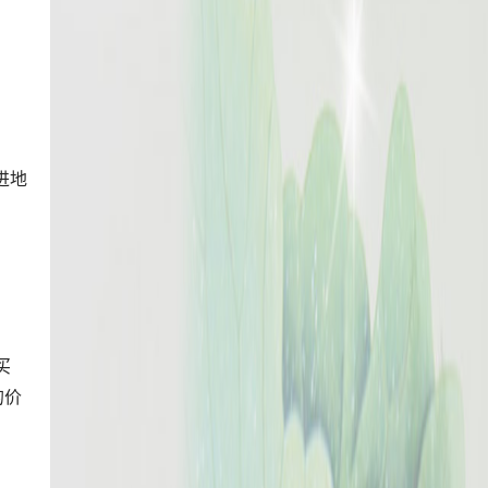
进地
买
的价