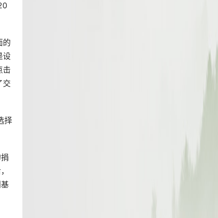
20
。
面的
是设
点击
了交
选择
的捐
后，
利基