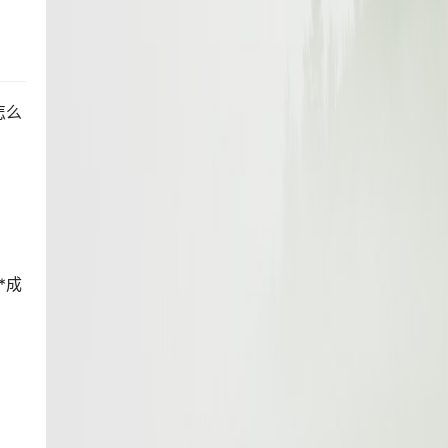
怎么
*成