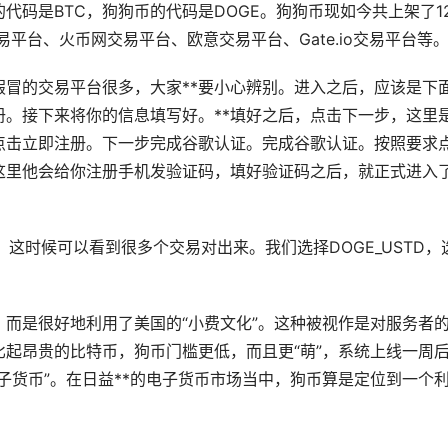
码是BTC，狗狗币的代码是DOGE。狗狗币现如今共上架了1
交易平台、火币网交易平台、
欧意
交易平台、Gate.io交易平台等
冒的交易平台很多，大家**要小心辨别。进入之后，应该是下
。接下来将你的信息填写好。**填好之后，点击下一步，这里
点击立即注册。下一步完成谷歌认证。完成谷歌认证。按照要求
这里他会给你注册手机发验证码，填好验证码之后，就正式进入
，这时候可以看到很多个交易对出来。我们选择DOGE_USTD，
而是很好地利用了美国的“小费文化”。这种被视作是对服务者
起昂贵的比特币，狗币门槛更低，而且更“萌”，系统上线一周
子货币”。在日益**的电子货币市场当中，狗币算是定位到一个