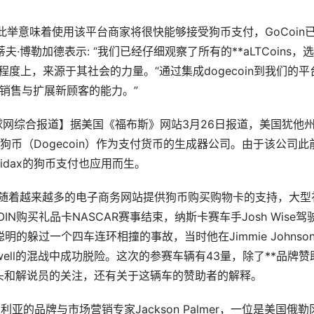
oin;此举意味着使用该平台商家将很快能够接受狗币支付，GoCoin
O史蒂夫·博勒加德表示: “我们已经仔细观察了所有的**aLTCoins，
大程度上，来源于其社会的力量。“通过集成dogecoin到我们的平
销售与扩展新顾客的能力。”
【环球网综合报道】据美国《福布斯》网站3月26日报道，美国犹他
个把狗币（Dogecoin）作为支付货币的生成器公司。由于该公司此
dax的狗币支付也应用而生。
买：随着越来越多的电子商务网站提供狗币购买购物卡的支持，大型
OIN购买礼品卡NASCAR赛事结束，纳斯卡赛车手Josh Wise驾
圈时聪明的躲过一个四车连环相撞的事故，当时他在Jimmie Johnso
ael McDowell的混战中成功脱险。这次的参赛车辆有43量，除了**品牌
头和解说员的关注，还有关于这辆车的赞助者的解释。
澳大利亚的品牌与
市场
营销专家Jackson Palmer，一位是美国俄