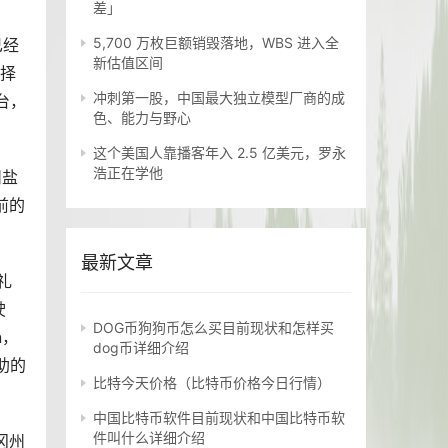
差」
5,700 万枚巨额销毁落地，WBS 进入全
已经
新估值区间
选择
冲刺第一股，中国最大独立模型厂商的成
台，
色、能力与野心
这个美国人靠播客年入 2.5 亿美元，罗永
浩正在学他
州盐
前的
最新文章
礼
驶
DOG币狗狗币怎么买目前现状和怎样买
n，
dog币详细介绍
赞助的
比特今天价格（比特币价格今日行情）
中国比特币软件目前现状和中国比特币软
件叫什么详细介绍
勒冈州