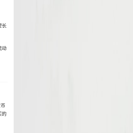
望长
流动
货币
买的