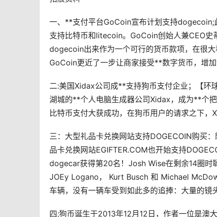
一、**支付平台GoCoin宣布计划支持dogec
支持
比特币
和litecoin。GoCoin创始人兼CE
dogecoin出来作为一个可行的货币款项，在很
GoCoin更近了一步让商家接受**
数字货币
，增加
二:美国Xidax公司成**支持狗币支付企业；
湖城的**个人电脑生成器公司Xidax，成为**
比特币支付大获成功，在狗币用户的请求之下，Xi
三：大型礼品卡兑换网站支持DOGECOIN购
品卡兑换网站EGIFTER.COM也开始支持DOGEC
dogecar获得第20名！Josh Wise在剩余14
JOEy Logano， Kurt Busch 和 Mich
车辆，没有一辆车受到如此多的追捧：大量的镜
四;狗币诞生于2013年12月12日，作者一位是