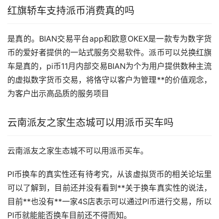
红旗轿车支持派币消费真的吗
是真的。BIAN交易平台app和欧意OKEX是一款专为
数字货
币
的爱好者提供的一站式服务交易软件。派币可以兑换红旗
车是真的，pi币11月内部交易BIAN为个为用户提供数种主流
的虚拟数字货币交易，将恪守以客户为管理**的价值观念，
为客户出示高品质的服务项目
云南派友之家生态城可以用派币
买车
吗
云南派友之家生态城不可以用派币买车。
PI币换车的真实性还有待考究，从该
虚拟货币
的相关论坛里
可以了解到，目前还并没有看到**关于换车真实性的说法，
目前**也没有**一家4S店表示可以通过PI币进行交易，所以
PI币就能能否换车目前还不得而知。