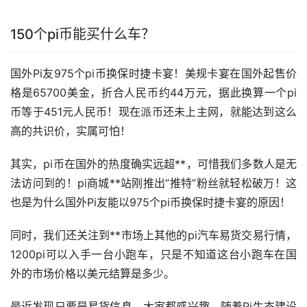
150个pi币能买什么车？
国外Pi友975个pi币换保时捷卡宴！美规卡宴在国外起售价
格是65700美金，折合人民币约44万元，据此换算一个pi
币等于451元人民币！现在
派币
还未上主网，就能达到这么
高的共识价，实属可怕！
其实，pi币在国外的热度确实远超**，可惜我们多数人是无
法访问到的！pi商城**站刚推出”推特”粉丝就轻松破万！这
也是为什么国外Pi友能以975个pi币换保时捷卡宴的原因！
同时，我们还关注到**
市场
上其他的pi汽车易货交易行情，
1200pi可以入手一台小跑车，只是不知道这台小跑车在国
外的市场价格以美元结算是多少。
最近发现只要是易货信息，大家都感兴趣。随着Pi生态建设