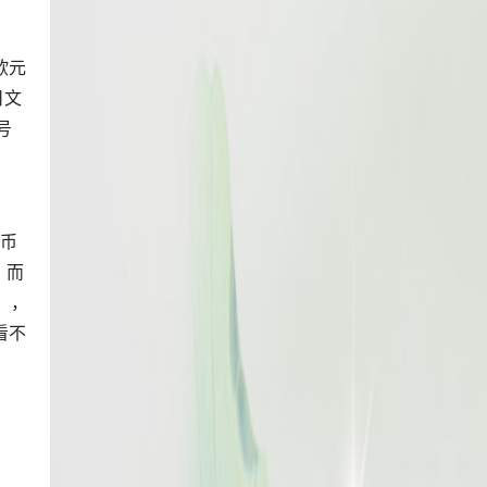
欧元
日文
号
E
货币
，而
付），
看不