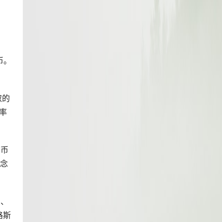
货币。
取的
汇率
货币
纪念
兰、
路斯