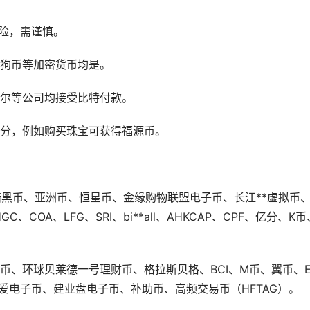
险，需谨慎。
狗币
等
加密货币
均是。
戴尔等公司均接受比特付款。
积分，例如购买珠宝可获得福源币。
币、暗黑币、亚洲币、恒星币、金缘购物联盟电子币、长江**虚拟币
OA、LFG、SRI、bi**all、AHKCAP、CPF、亿分、K币
货币、环球贝莱德一号
理财
币、格拉斯贝格、BCI、M币、翼币、E
汇爱电子币、建业盘电子币、补助币、高频交易币（HFTAG）。