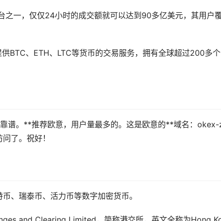
平台之一，仅仅24小时的成交额就可以达到90多亿美元，其用户
供BTC、ETH、LTC等货币的交易服务，拥有全球超过200多个
。
不靠谱。**推荐欧意，用户量最多的。这是欧意的**域名：okex-
访问了。祝好！
特币、瑞泰币、活力币等数字加密货币。
s and Clearing Limited，简称港交所，英文全称为Hong K