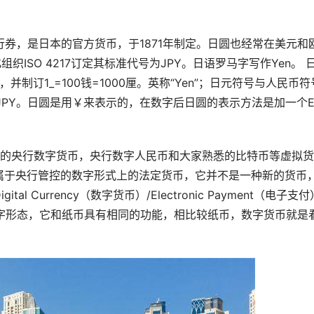
行券，是日本的官方货币，于1871年制定。日圆也经常在美元和
织ISO 4217订定其标准代号为JPY。日语罗马字写作Yen。 
)，并制订1_=100钱=1000厘。英称“Yen”；日元符号与人民币符
号为JPY。日圆是用￥来表示的，在数字后日圆的表示方法是加一个
发行的央行数字货币，央行数字人民币和大家熟悉的比特币等虚拟
属于央行管控的数字形式上的法定货币，它并不是一种新的货币
Currency（数字货币）/Electronic Payment（电子支
数字形态，它和纸币具有相同的功能，相比较纸币，数字货币就是