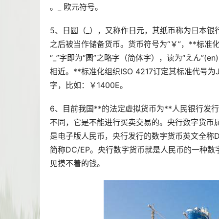
。_ 欧元符号。
5、日圆（_），又称作日元，其纸币称为日本银
之后被当作储备货币。货币符号为“￥”，**标准化组
“_”字即为“圆”之略字（简体字），读为“えん”(en
相近。**标准化组织ISO 4217订定其标准代
字，比如：￥1400E。
6、目前我国**的法定虚拟货币为**人民银行
不同，它是不能进行买卖交易的。央行数字货币
是电子版人民币，央行发行的数字货币英文全称Digital 
简称DC/EP。央行数字货币就是人民币的一种
见摸不着的钱。