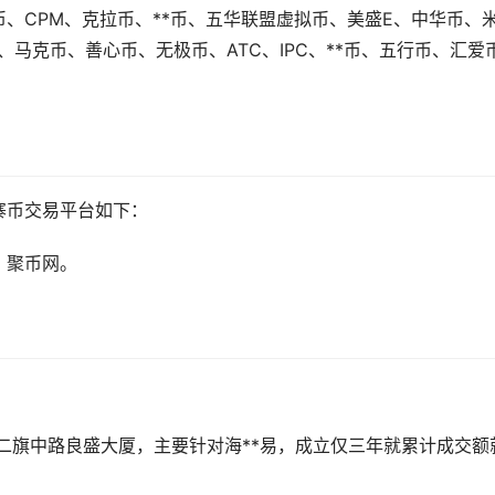
、CPM、克拉币、**币、五华联盟虚拟币、美盛E、中华币、
、马克币、善心币、无极币、ATC、IPC、**币、五行币、汇爱
寨币交易平台如下：
，聚币网。
西二旗中路良盛大厦，主要针对海**易，成立仅三年就累计成交额