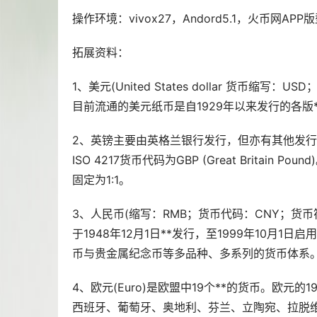
操作环境：vivox27，Andord5.1，火币网APP版型号
拓展资料：
1、美元(United States dollar 货币缩写
目前流通的美元纸币是自1929年以来发行的各版
2、英镑主要由英格兰银行发行，但亦有其他发行
ISO 4217货币代码为GBP (Great Brit
固定为1:1。
3、人民币(缩写：RMB；货币代码：CNY；货
于1948年12月1日**发行，至1999年10
币与贵金属纪念币等多品种、多系列的货币体系
4、欧元(Euro)是欧盟中19个**的货币。欧
西班牙、葡萄牙、奥地利、芬兰、立陶宛、拉脱