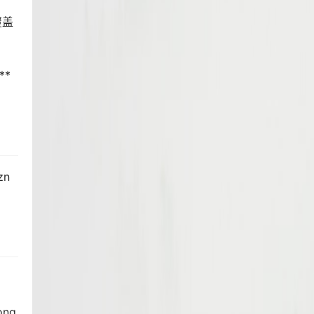
覆盖
**
zn
ong