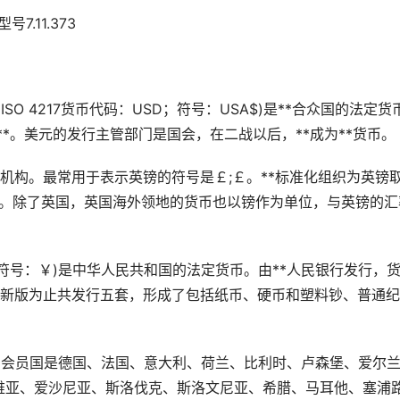
7.11.373
：USD；ISO 4217货币代码：USD；符号：USA$)是**合众国的法定
**。美元的发行主管部门是国会，在二战以后，**成为**货币。
机构。最常用于表示英镑的符号是￡;￡。**标准化组织为英镑
ain Pound)。除了英国，英国海外领地的货币也以镑作为单位，与英镑的
币符号：￥)是中华人民共和国的法定货币。由**人民银行发行，
月1日启用新版为止共发行五套，形成了包括纸币、硬币和塑料钞、普通
。
元的19会员国是德国、法国、意大利、荷兰、比利时、卢森堡、爱尔
维亚、爱沙尼亚、斯洛伐克、斯洛文尼亚、希腊、马耳他、塞浦