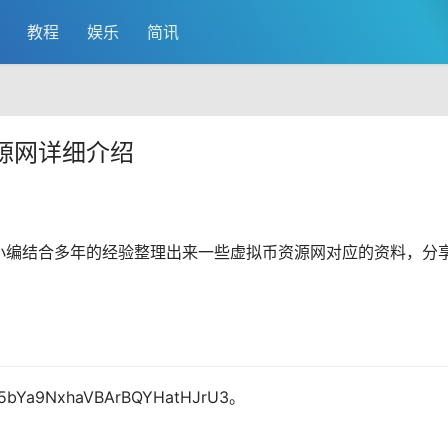
教程
娱乐
简讯
源网详细介绍
小编结合多年的经验整理出来一些虚拟币资源网对应的资料，分
9NxhaVBArBQYHatHJrU3。