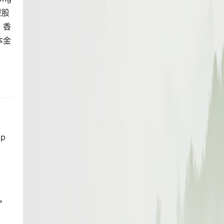
控股
、香
本金
pp
，