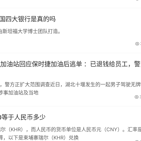
中国四大银行是真的吗
由斯坦福大学博士团队打造。
_加油站回应保时捷加油后逃单 ：已退钱给员工，警
工，警方正扩大范围调查近日，湖北十堰发生的一起男子驾驶无牌
涉事加油站及当地
00等于人民币多少
瑞尔（KHR），而人民币的货币单位是人民币元（CNY）。汇率
算，以下是柬埔寨瑞尔（KHR）兑换