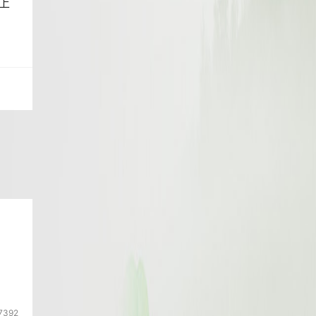
上
7392