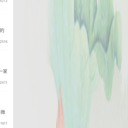
3013
的
2516
一家
2411
是微
1611