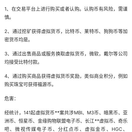
1、在交易平台上进行购买或者认购。认购币有风险，需谨
慎。
2、通过
挖矿
获得虚拟货币，
比特币
、莱特币、
狗狗币
等
加
密货币
均是。
3、通过出售商品或服务换取虚拟货币，微软，戴尔等公司
均接受比特付款。
4、通过购买商品获得虚拟货币奖励，类似商业积分，例如
购买珠宝可获得福源币。
危害：
经统计，141起虚拟货币**案共涉MBI、M3币、暗黑币、亚
洲币、恒星币、金缘购物联盟电子币、长江**虚拟币、奇乐
吧、微视传媒电子币、分红点币、虚拟金币、HGC、