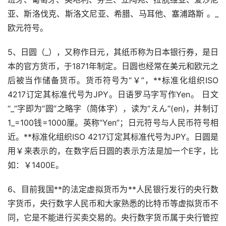
亚、斯洛伐克、斯洛文尼亚、希腊、马耳他、塞浦路斯 。_
欧元符号。
5、日圆（_），又称作日元，其纸币称为日本银行券，是日
本的官方货币，于1871年制定。日圆也经常在美元和欧元之
后被当作储备货币。货币符号为“￥”，**标准化组织ISO
4217订定其标准代号为JPY。日语罗马字写作Yen。 日文
“_”字即为“圆”之略字（简体字），读为“えん”(en)，并制订
1_=100钱=1000厘。英称“Yen”；日元符号与人民币符号相
近。**标准化组织ISO 4217订定其标准代号为JPY。日圆是
用￥来表示的，在数字后日圆的表示方法是加一个E字，比
如：￥1400E。
6、目前我国**的法定虚拟货币为**人民银行发行的央行数
字货币，央行数字人民币和大家熟悉的比特币等虚拟货币不
同，它是不能进行买卖交易的。央行数字货币属于央行管控