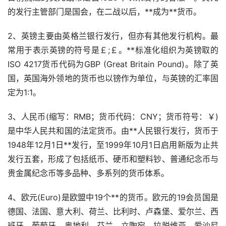
的发行主管部门是国会，在二战以后，**成为**货币。
2、英镑主要由英格兰银行发行，但亦有其他发行机构。最
常用于表示英镑的符号是￡;￡。**标准化组织为英镑取的
ISO 4217货币代码为GBP (Great Britain Pound)。除了英
国，英国海外领地的货币也以镑作为单位，与英镑的汇率固
定为1:1。
3、人民币(缩写：RMB；货币代码：CNY；货币符号：￥)
是中华人民共和国的法定货币。由**人民银行发行，货币于
1948年12月1日**发行，至1999年10月1日启用新版为止共
发行五套，形成了包括纸币、硬币和塑料钞、普通纪念币与
贵金属纪念币等多品种、多系列的货币体系。
4、欧元(Euro)是欧盟中19个**的货币。欧元的19会员国是
德国、法国、意大利、荷兰、比利时、卢森堡、爱尔兰、西
班牙、葡萄牙、奥地利、芬兰、立陶宛、拉脱维亚、爱沙尼