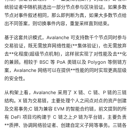
统验证者中随机挑选出一部分节点参与区块验证。如果多数
节点对事件叙述相同，那么即判断为真，如果大多数节点给
出不同答案，则切换事件内容，重复采样直到结束。
基于这套共识模式，Avalanche 可支持数千个节点同时参与
交易验证，既无需放弃网络性能(**集体验证)，也无需放弃
去**化
程度(超级节点机制)，这样就实现了对性能及去**化
的兼顾。相较于 BSC 等 PoA 类链以及 Polygon 等侧链方
案，Avalanche 网络可以在提供**性能的同时实现更高层级
的安全性。
从构架上看，Avalanche 采用了 X 链、C 链、P 链的三链
结构。X 链为交易链，主要处理个人之间点对点的资产创建
及交易事务;C 链为兼容 EVM 的智能合约链，前文提到的所
有 DeFi 项目均构建于 C 链之上;P 链为平台链，主要负责
**质押、协调网络验证者、创建自定义子网等事务。三链各