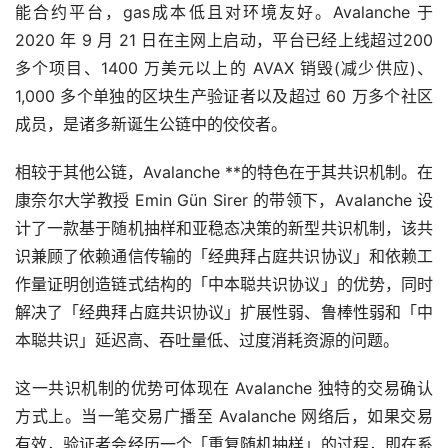
能合约平台，gas成本低且对环境友好。Avalanche 于
2020 年 9 月 21 日在主网上启动，平台已经上线超过200
多个项目、1400 万美元以上的 AVAX 销毁(减少供应)、
1,000 多个单独的区块生产验证者以及超过 60 万多个社区
成员，是诸多新诞生公链中的佼佼者。
相较于其他公链，Avalanche **的特色在于其共识机制。在
康奈尔大学教授 Emin Gün Sirer 的带领下，Avalanche 设
计了一款基于随机抽样和亚稳态决策的新型共识机制，该共
识兼顾了依赖通信传输的「经典拜占庭共识协议」和依赖工
作量证明创造链式结构的「中本聪共识协议」的优势，同时
解决了「经典拜占庭共识协议」扩展性弱、鲁棒性弱和「中
本聪共识」延迟高、吞吐量低、过度消耗资源的问题。
这一共识机制的优势可体现在 Avalanche 独特的交易确认
方式上。当一笔交易广播至 Avalanche 网络后，如果交易
有效，验证者会经历一个「重复随机抽样」的过程，即在系