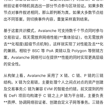
统验证者中随机挑选出一部分节点参与区块验证。如果多数
节点对事件叙述相同，那么即判断为真，如果大多数节点给
出不同答案，则切换事件内容，重复采样直到结束。
基于这套共识模式，Avalanche 可支持数千个节点同时参与
交易验证，既无需放弃网络性能(**集体验证)，也无需放弃
去**化
程度(超级节点机制)，这样就实现了对性能及去**化
的兼顾。相较于 BSC 等 PoA 类链以及 Polygon 等侧链方
案，Avalanche 网络可以在提供**性能的同时实现更高层级
的安全性。
从构架上看，Avalanche 采用了 X 链、C 链、P 链的三链
结构。X 链为交易链，主要处理个人之间点对点的资产创建
及交易事务;C 链为兼容 EVM 的智能合约链，前文提到的所
有 DeFi 项目均构建于 C 链之上;P 链为平台链，主要负责
**质押、协调网络验证者、创建自定义子网等事务。三链各