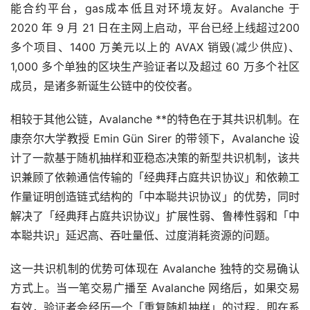
能合约平台，gas成本低且对环境友好。Avalanche 于
2020 年 9 月 21 日在主网上启动，平台已经上线超过200
多个项目、1400 万美元以上的 AVAX 销毁(减少供应)、
1,000 多个单独的区块生产验证者以及超过 60 万多个社区
成员，是诸多新诞生公链中的佼佼者。
相较于其他公链，Avalanche **的特色在于其共识机制。在
康奈尔大学教授 Emin Gün Sirer 的带领下，Avalanche 设
计了一款基于随机抽样和亚稳态决策的新型共识机制，该共
识兼顾了依赖通信传输的「经典拜占庭共识协议」和依赖工
作量证明创造链式结构的「中本聪共识协议」的优势，同时
解决了「经典拜占庭共识协议」扩展性弱、鲁棒性弱和「中
本聪共识」延迟高、吞吐量低、过度消耗资源的问题。
这一共识机制的优势可体现在 Avalanche 独特的交易确认
方式上。当一笔交易广播至 Avalanche 网络后，如果交易
有效，验证者会经历一个「重复随机抽样」的过程，即在系