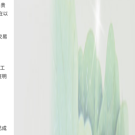
昂贵
在以
交易
的工
证明
已成