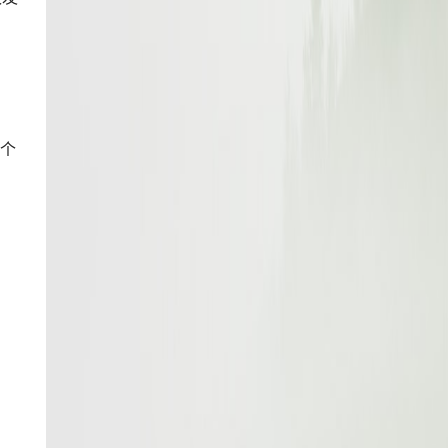
。
，
一个