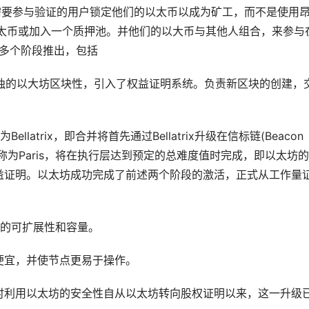
S)，需要参与验证的用户锁定他们的以太币以成为矿工，而不是使用
以太币或加入一个质押池。并他们的以大币与其他人组合，来参与
分多个阶段推出，包括
一个单独的以大坊区块性，引入了权益证明系统。负责新区块的创建，
atrix，即合并将首先通过Bellatrix升级在信标链(Beacon
段称为Paris，将在执行层达到预定的总难度值时完成，即以太坊
益证明。以太坊成功完成了前述两个阶段的激活，正式从工作量
坊的可扩展性和容量。
便宜，并使节点更易于操作。
时利用以太坊的安全性自从以太坊转向股权证明以来，这一升级