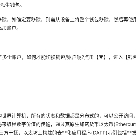
是派生钱包。
移除，如确定要移除，则需从设备上将整个钱包移除，然后再使
添加账户。
成了多个账户，如何才能切换钱包/账户呢?点击【▼】，进入【钱
序的世界计算机，所有的状态和数据都是分布式的，可以公开访问
码来编程数字价值的传输，通过其原生
加密货币
以太币(Ethercu
第三方干抚，以太坊上构建的
去**化
应用程序(DAPP)示例包括**