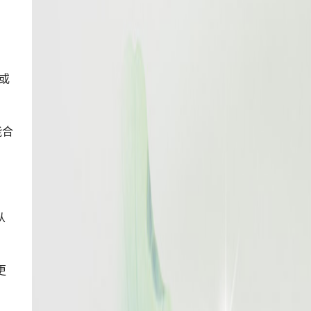
或
能合
。
从
更