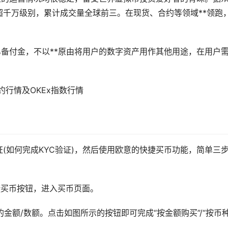
千万级别，累计成交量全球前三。在现货、合约等领域**领跑
00%备付金，不以**原由将用户的数字资产用作其他用途，在用户
约行情及OKEx指数行情
证(如何完成KYC验证)，然后使用欧意的快捷
买币
功能，简单三
捷买币按钮，进入买币页面。
金额/数额。点击如图所示的按钮即可完成“按金额购买”/“按币