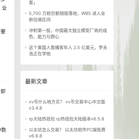
差」
，业
5,700 万枚巨额销毁落地，WBS 进入全
新估值区间
冲刺第一股，中国最大独立模型厂商的成
需要
色、能力与野心
这个美国人靠播客年入 2.5 亿美元，罗永
浩正在学他
最新文章
步即
vv币什么地方买？ vv币交易中心中文版
v3.4.8
rp大陆热钱包 rp热钱包大陆版本v6.5.8
种数
以太坊怎么交易？ 以太坊软件PC端免费
v6.8.8