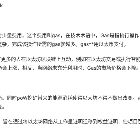
k
少量费用，这个费用叫gas，在技术术语中，Gas是指执行操作
，完成该操作所需的gas就越多。gas**用以太币支付。
有更多的人在以太坊区块链上互动，例如在以太坊交易或执行智
能会上涨，相反，当网络未充分利用时，Gas的
市场
价格会下降
。同时poW
挖矿
带来的能源消耗使得以大坊不得不做出改变。
变。
重大升圾，旨在通过将以太坊网络从工作量证明迁移到权益证明，使项目