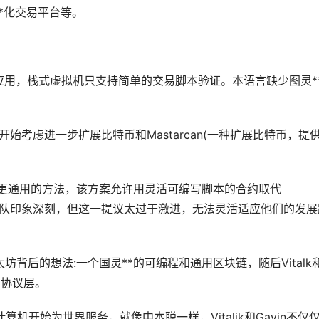
**化交易平台等。
用，栈式虚拟机只支持简单的交易脚本验证。本语言缺少图灵*
rin开始考虑进一步扩展比特币和Mastarcan(一种扩展比特币，提
队提出了一个更通用的方法，该方案允许用灵活可编写脚本的合约取代
rcoin团队印象深刻，但这一提议太过于激进，无法灵活适应他们的发
了以太坊背后的想法:一个国灵**的可编程和通用
区块链
，随后Vitalk
的协议层。
计算机开始为世界服务，就像中本聪一样，Vitalik和Gavin不仅