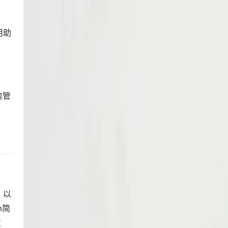
用助
包管
，以
m简
发