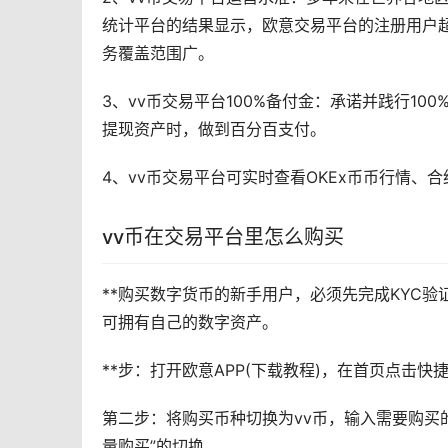
统计平台的结果显示，欧意交易平台的注册用户超
务覆盖范围广。
3、vv币交易平台100%备付金：承诺并践行1
提现资产时，做到百分百支付。
4、vv币交易平台可实时查看OKEx币币行情、合
vv币在交易平台里怎么购买
**购买
数字货币
的
新手
用户，必须先完成KYC验
可拥有自己的数字资产。
**步：打开欧意APP(下载
教程
)，在首页点击快
第二步：将购买币种切换为vv币，输入需要购买的
量购买”的切换。