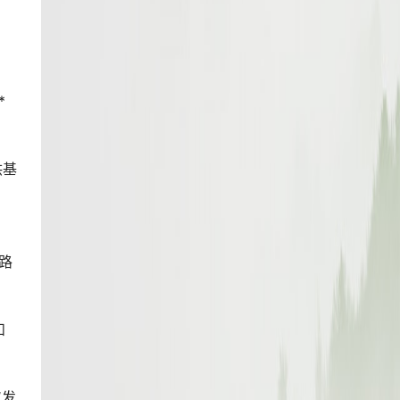
*
供基
展路
和
仅发