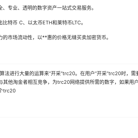
安全、专业、透明的数字资产一站式交易服务。
出
比特币
C、以太币ETH和莱特币LTC。
争力的市场流动性，以**惠的价格无缝买卖
加密货币
。
法进行大量的运算来“开采”trc20。在用户“开采”trc20时，需
与其他淘金者相互竞争，为trc20网络提供所需的数字，如果用
rc20