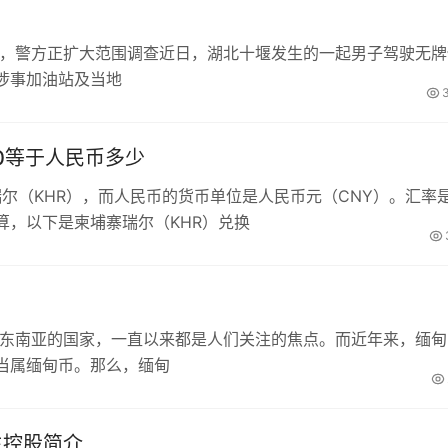
工，警方正扩大范围调查近日，湖北十堰发生的一起男子驾驶无牌
涉事加油站及当地
00等于人民币多少
瑞尔（KHR），而人民币的货币单位是人民币元（CNY）。汇率
算，以下是柬埔寨瑞尔（KHR）兑换
于东南亚的国家，一直以来都是人们关注的焦点。而近年来，缅甸
当属缅甸币。那么，缅甸
生控股简介