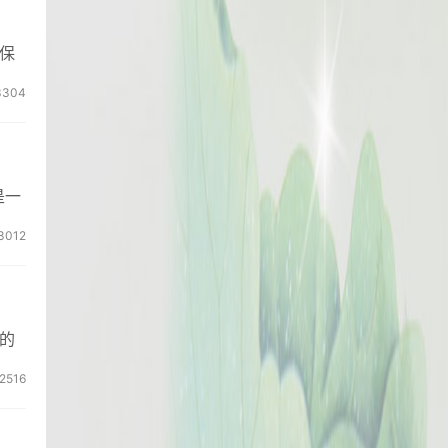
保
3304
是一
3012
的
2516