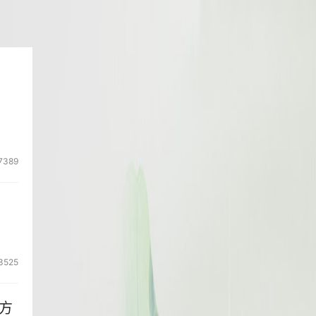
7389
3525
方