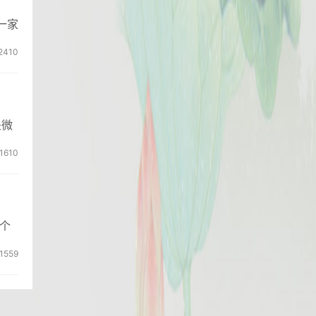
一家
2410
是微
1610
个
1559