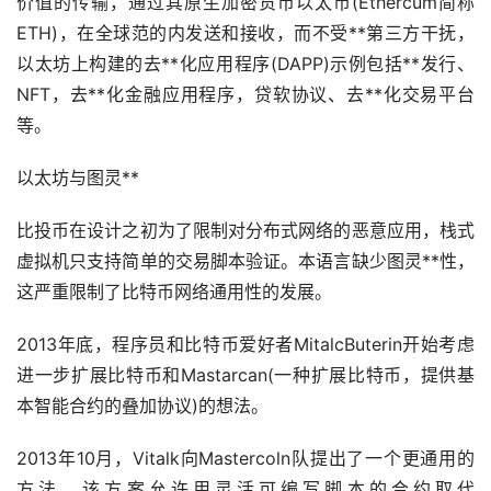
价值的传输，通过其原生
加密货币
以太币(Ethercum简称
ETH)，在全球范的内发送和接收，而不受**第三方干抚，
以太坊上构建的
去**化
应用程序(DAPP)示例包括**发行、
NFT，去**化金融应用程序，贷软协议、去**化交易平台
等。
以太坊与图灵**
比投币在设计之初为了限制对分布式网络的恶意应用，栈式
虚拟机只支持简单的交易脚本验证。本语言缺少图灵**性，
这严重限制了比特币网络通用性的发展。
2013年底，程序员和比特币爱好者MitalcButerin开始考虑
进一步扩展比特币和Mastarcan(一种扩展比特币，提供基
本智能合约的叠加协议)的想法。
2013年10月，Vitalk向Mastercoln队提出了一个更通用的
方法，该方案允许用灵活可编写脚本的合约取代