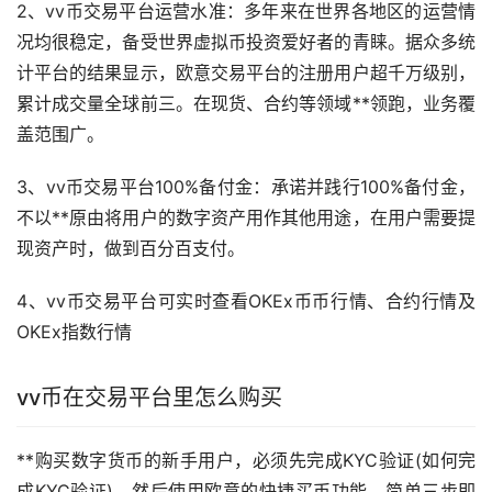
2、vv币交易平台运营水准：多年来在世界各地区的运营情
况均很稳定，备受世界虚拟币投资爱好者的青睐。据众多统
计平台的结果显示，欧意交易平台的注册用户超千万级别，
累计成交量全球前三。在现货、合约等领域**领跑，业务覆
盖范围广。
3、vv币交易平台100%备付金：承诺并践行100%备付金，
不以**原由将用户的数字资产用作其他用途，在用户需要提
现资产时，做到百分百支付。
4、vv币交易平台可实时查看OKEx币币行情、合约行情及
OKEx指数行情
vv币在交易平台里怎么购买
**购买
数字货币
的
新手
用户，必须先完成KYC验证(如何完
成KYC验证)，然后使用欧意的快捷
买币
功能，简单三步即