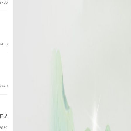
9786
6438
3049
下是
2980