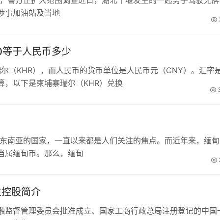
工，警方正扩大范围调查近日，湖北十堰发生的一起男子驾驶无牌
涉事加油站及当地
00等于人民币多少
瑞尔（KHR），而人民币的货币单位是人民币元（CNY）。汇率
算，以下是柬埔寨瑞尔（KHR）兑换
于东南亚的国家，一直以来都是人们关注的焦点。而近年来，缅甸
当属缅甸币。那么，缅甸
生控股简介
融监督管理委员会批准成立、国家工商行政总局注册登记的中国