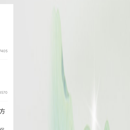
7405
3570
方