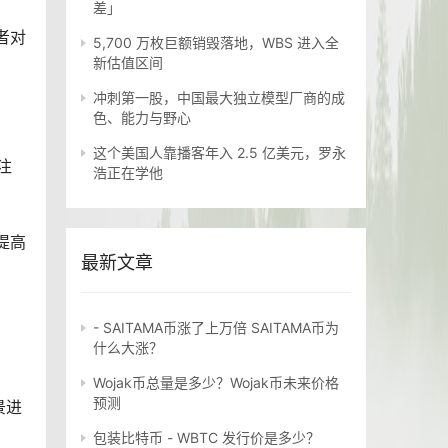
差」
者对
5,700 万枚巨额销毁落地，WBS 进入全
新估值区间
冲刺第一股，中国最大独立模型厂商的成
色、能力与野心
这个美国人靠播客年入 2.5 亿美元，罗永
注
浩正在学他
提高
最新文章
- SAITAMA币涨了上万倍 SAITAMA币为
什么大涨？
Wojak币总量是多少？Wojak币未来价格
预测
景进
包装比特币 - WBTC 发行价是多少？