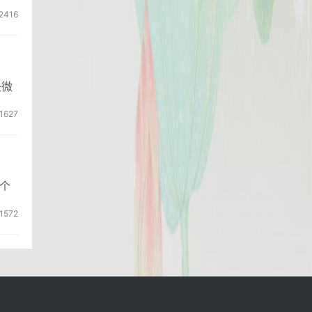
2416
是微
1627
个
1572