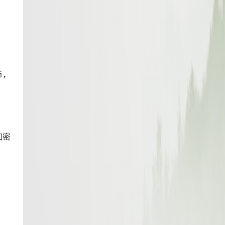
币，
加密