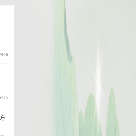
7405
3570
方