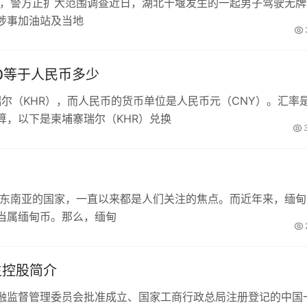
工，警方正扩大范围调查近日，湖北十堰发生的一起男子驾驶无牌
涉事加油站及当地
00等于人民币多少
瑞尔（KHR），而人民币的货币单位是人民币元（CNY）。汇率
算，以下是柬埔寨瑞尔（KHR）兑换
于东南亚的国家，一直以来都是人们关注的焦点。而近年来，缅甸
当属缅甸币。那么，缅甸
生控股简介
融监督管理委员会批准成立、国家工商行政总局注册登记的中国