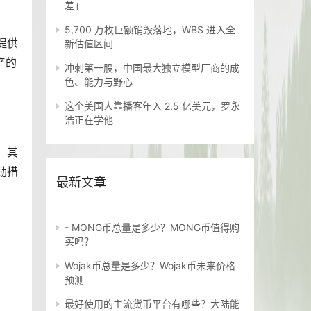
差」
5,700 万枚巨额销毁落地，WBS 进入全
提供
新估值区间
产的
冲刺第一股，中国最大独立模型厂商的成
色、能力与野心
这个美国人靠播客年入 2.5 亿美元，罗永
浩正在学他
。其
励措
最新文章
- MONG币总量是多少？MONG币值得购
买吗？
Wojak币总量是多少？Wojak币未来价格
预测
最好使用的主流货币平台有哪些？大陆能