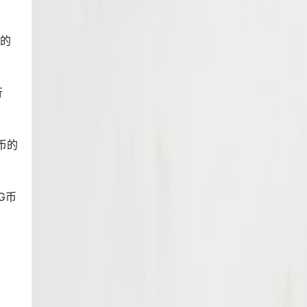
全的
行
币的
G币