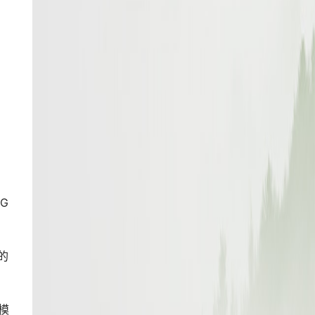
G
的
模