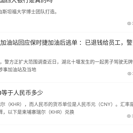
中国四大银行是真的吗
由斯坦福大学博士团队打造。
_加油站回应保时捷加油后逃单 ：已退钱给员工，警
工，警方正扩大范围调查近日，湖北十堰发生的一起男子驾驶无牌
涉事加油站及当地
00等于人民币多少
瑞尔（KHR），而人民币的货币单位是人民币元（CNY）。汇率
算，以下是柬埔寨瑞尔（KHR）兑换