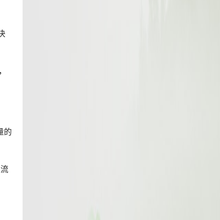
决
，
量的
的流