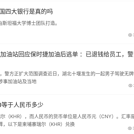
中国四大银行是真的吗
由斯坦福大学博士团队打造。
_加油站回应保时捷加油后逃单 ：已退钱给员工，警
工，警方正扩大范围调查近日，湖北十堰发生的一起男子驾驶无牌
涉事加油站及当地
00等于人民币多少
瑞尔（KHR），而人民币的货币单位是人民币元（CNY）。汇率
算，以下是柬埔寨瑞尔（KHR）兑换