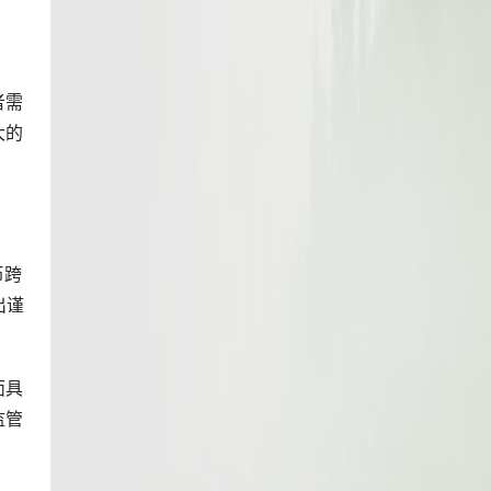
者需
大的
币跨
出谨
面具
监管