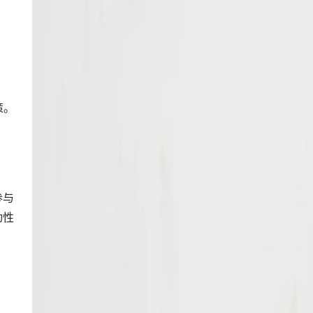
策。
参与
动性