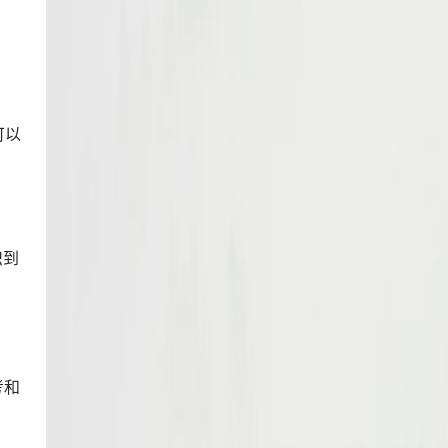
可以
识到
考和