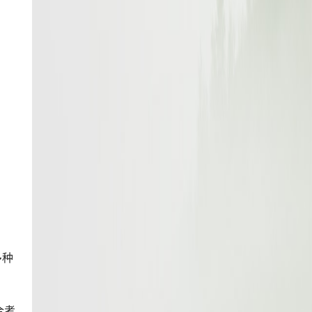
多种
合考