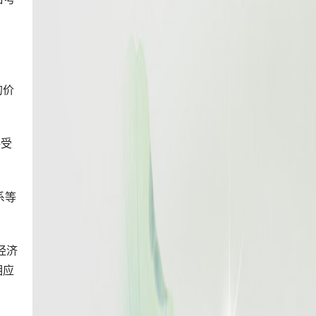
的价
接受
系等
经济
相应