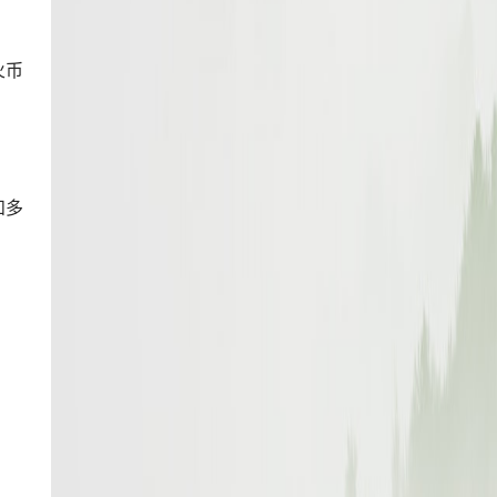
火币
和多