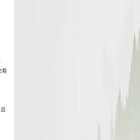
易
交易
并且