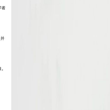
学者
，并
睐，