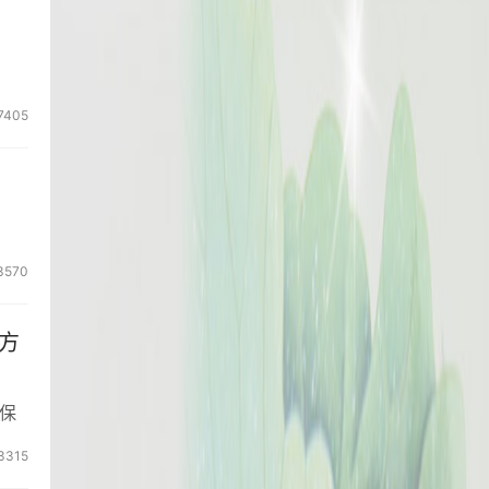
7405
3570
方
保
3315