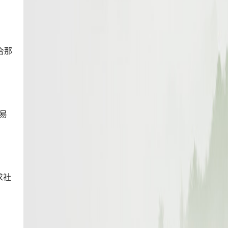
合那
易
求社