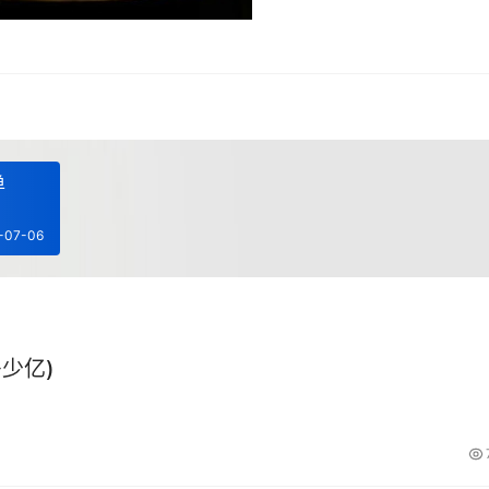
单
-07-06
少亿)