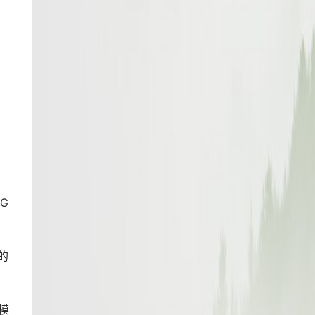
G
的
模