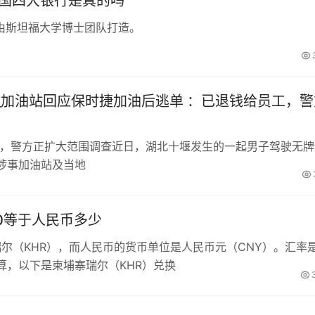
中国四大银行是真的吗
由斯坦福大学博士团队打造。
_加油站回应保时捷加油后逃单 ：已退钱给员工，警
工，警方正扩大范围调查近日，湖北十堰发生的一起男子驾驶无牌
涉事加油站及当地
00等于人民币多少
瑞尔（KHR），而人民币的货币单位是人民币元（CNY）。汇率
算，以下是柬埔寨瑞尔（KHR）兑换