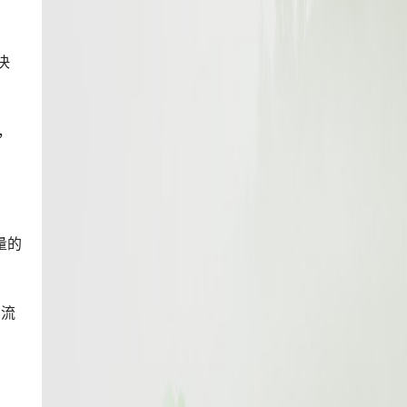
决
，
量的
的流