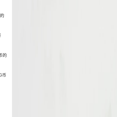
全的
行
币的
G币