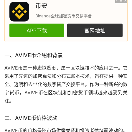
广告
X
币安
Binance全球加密货币交易平台
APP下载
官网地址
一、AVIVE币介绍和背景
AVIVE币是一种
虚拟货币
，属于
区块链
技术的应用之一。它
采用了先进的加密算法和分布式账本技术，旨在提供一种安
全、透明和
去**化
的数字资产交换平台。作为一种新兴的
数
字货币
，AVIVE币在区块链和
加密货币
领域越来越受到关
注。
二、AVIVE币价格波动
AVIVE币的价格是随
市场
供需关系和投资者情绪而波动的。