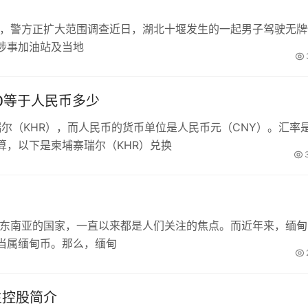
工，警方正扩大范围调查近日，湖北十堰发生的一起男子驾驶无牌
涉事加油站及当地
00等于人民币多少
瑞尔（KHR），而人民币的货币单位是人民币元（CNY）。汇率
算，以下是柬埔寨瑞尔（KHR）兑换
于东南亚的国家，一直以来都是人们关注的焦点。而近年来，缅甸
当属缅甸币。那么，缅甸
生控股简介