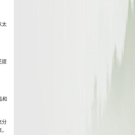
以太
还提
品和
充分
策，