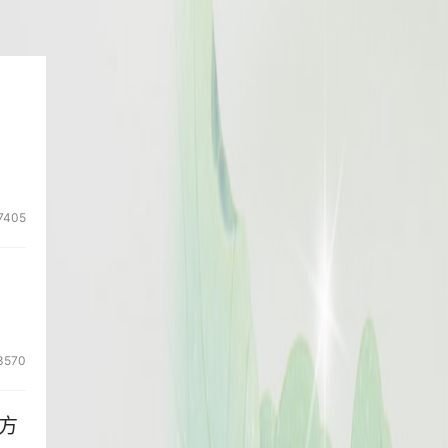
7405
3570
方