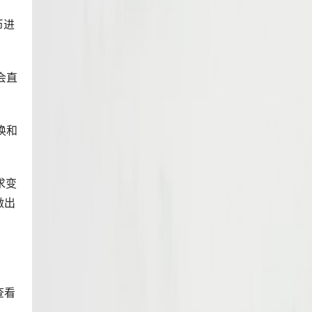
币进
会直
换和
求变
做出
查看