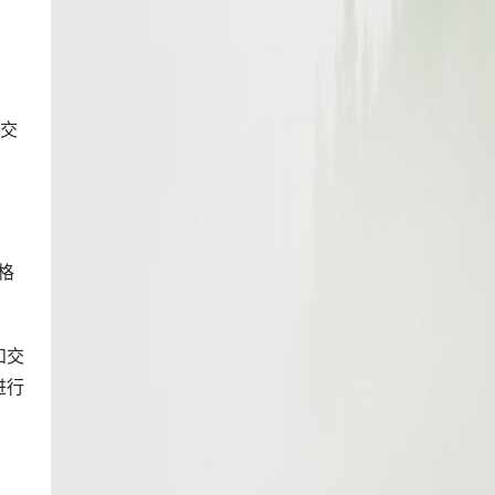
的交
格
和交
进行