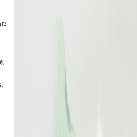
得以
制，
系、