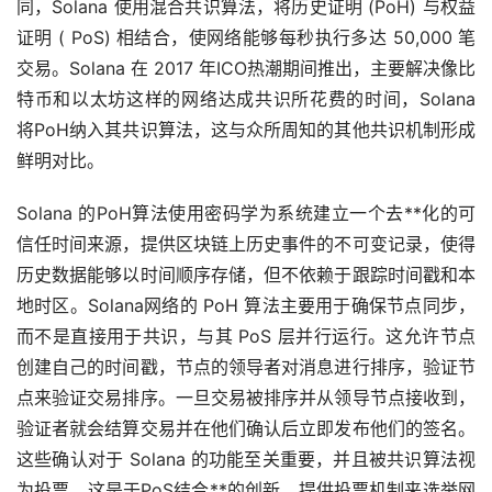
同，Solana 使用混合共识算法，将历史证明 (PoH) 与权益
证明 ( PoS) 相结合，使网络能够每秒执行多达 50,000 笔
交易。Solana 在 2017 年ICO热潮期间推出，主要解决像比
特币和
以太坊
这样的网络达成共识所花费的时间，Solana
将PoH纳入其共识算法，这与众所周知的其他共识机制形成
鲜明对比。
Solana 的PoH算法使用密码学为系统建立一个去**化的可
信任时间来源，提供区块链上历史事件的不可变记录，使得
历史数据能够以时间顺序存储，但不依赖于跟踪时间戳和本
地时区。Solana网络的 PoH 算法主要用于确保节点同步，
而不是直接用于共识，与其 PoS 层并行运行。这允许节点
创建自己的时间戳，节点的领导者对消息进行排序，验证节
点来验证交易排序。一旦交易被排序并从领导节点接收到，
验证者就会结算交易并在他们确认后立即发布他们的签名。
这些确认对于 Solana 的功能至关重要，并且被共识算法视
为投票。这是于PoS结合**的创新，提供投票机制来选举网