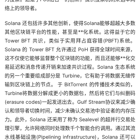
络上的领导者。
Solana 还包括许多其他创新，使得Solana能够超越大多数
其他区块链平台的性能，甚至是**化系统。这得益于它的
Tower BFT 共识，类似于实用拜占庭容错(PBFT)系统。
Solana 的 Tower BFT 允许通过 PoH 获得全球时间来源，
这不仅使它能够监督整个区块链的功能，而且还能够**化交
易延迟和消息传递开销来加速共识过程。Solana 生态系统
的另一个重要组成部分是 Turbine，它有助于将数据无缝传
输到区块链上的节点。 于 BitTorrent 的传播技术类似的，
Turbine将数据分解成更小的数据包，然后将它们与纠删码
(erasure codes)一起发送出去。Gulf Stream协议来减少确
认和领导者切换时间，减少未确认交易池中验证者的内存压
力。此外，Solana 还采用了称为 Sealevel 的超并行交易处
理引擎，允许网络同时处理数千个智能合约调用。通过其流
水线基础设施(Pipelining infrastructure)，Solana 还可以