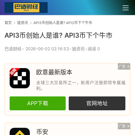
首页
链资讯
API3币创始人是谁? API3币下个牛市
API3币创始人是谁? API3币下个牛市
巴适财经
•
2026-06-02 02:16:53
•
链资讯
•
阅读 0
广告
X
欧意最新版本
全球三大交易所之一，新用户注册即领专属福
利。
APP下载
官网地址
广告
X
币安