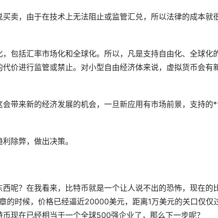
说买卖，由于在技术上无法阻止或监管汇兑，所以法律的成本就
化，包括汇率
市场
化和全球化。所以，凡是支持自由化、全球化
的代价进行监管或禁止。对小型自由经济体来说，虚拟货币会有
会带来新的经济发展的机会，一旦新应用有市场前景，支持的*
趋利除弊，做出决策。
东西呢？在我看来，比特币就是一个让人说不出的恐怖，现在的
章的时候，价格已经逼近20000美元，距离1万美元的关口仅仅
币现在已经相当于一个全球500强企业了，那么下一步呢？