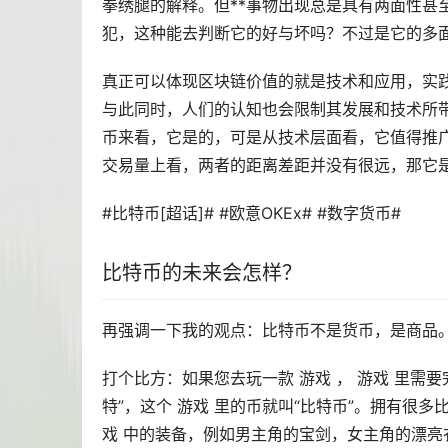
拳绣腿的解释。但**事物出现总是具有两面性甚
犯，这种能去判断它的好与坏吗？不过是它的多
真正可以体现区块链价值的就是技术和应用，实
与此同时，人们的认知也会限制其发展和技术所带
币来看，它是的，可是从技术层面看，它值得推广
交易量上看，两者的距离差距并没有很远，那它是
#比特币[超话]# #欧意OKEx# #数字货币#
比特币的未来会怎样？
再强调一下我的观点：比特币不是货币，是商品
打个比方：如果您去玩一款
游戏
， 游戏 里需要
特”，这个 游戏 里的币就叫“比特币”。拥有很
戏 中的装备，例如男主角的宝剑，女主角的漂亮