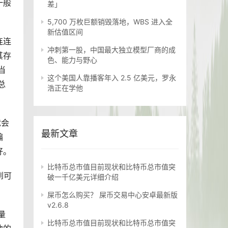
一般
差」
5,700 万枚巨额销毁落地，WBS 进入全
新估值区间
连连
冲刺第一股，中国最大独立模型厂商的成
其存
色、能力与野心
当
这个美国人靠播客年入 2.5 亿美元，罗永
总
浩正在学他
就会
最新文章
骗
好。
比特币总市值目前现状和比特币总市值突
到可
破一千亿美元详细介绍
屎币怎么购买？ 屎币交易中心安卓最新版
v2.6.8
量
比特币总市值目前现状和比特币总市值突