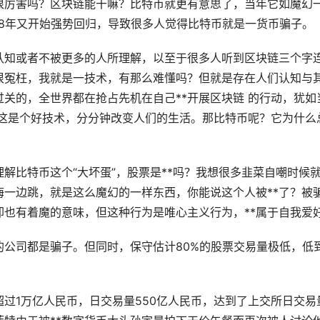
很厉害吗？区块链能干嘛？比特币就更有意思了，当年它如魔幻
18年又开始强势回归，导致很多人觉得比特币就是一货币骗子。
认知或者不被更多的人所理解，以至于很多人听到区块链三个字
很冤枉，我就是一技术，有那么难懂吗？但就是存在人们认知与
关的，全世界都在抢占先机在自己**开展区块链 的行动，犹如
这是个好技术，分分钟改变人们的
生活
。那比特币呢？它为什么
解比特币这个“大坏蛋”，
股票
是**吗？我想很多韭菜自嘲时候
一边跳，就是这么魔幻的一样东西，你能说这个人被**了？被
也有着魔的意味，但这种行为是唯心主义行为，**属于自我爱
的公司都是骗子。但同时，保守估计80%的股票交易量极低，低
超过1万亿人民币，日交易量550亿人民币，达到了上交所日交易