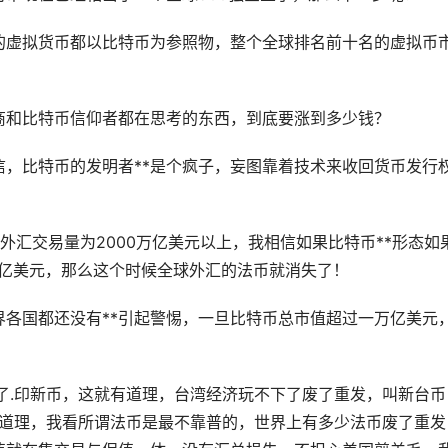
的虚拟货币都以比特币为参照物，整个全球排名前十名的虚拟币
商和比特币信仰者都在思考的东西，到底要涨到多少钱？
相信，比特币的发明者**是个疯子，妄图靠着技术来收回货币发行
外汇交易量为2000万亿美元以上，我相信如果比特币**形态如
1亿美元，那么这个时候全球外汇的法币就消失了！
界各国都还没有**引起警惕，一旦比特币总市值超过一万亿美元
了.印新币，这就有道理，台湾经济玩不下了废了重发，叫新台币
有道理，我看所谓法币是最不靠普的，世界上有多少法币废了重发