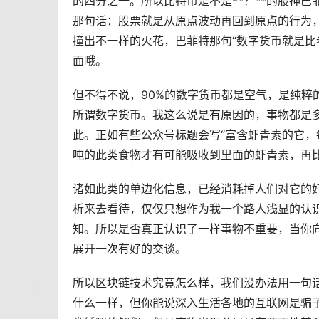
的四分之一。所以比特币是不是**？**的股神巴
那句话：股票就是从原点波动再回到原点的行为
撞出不一样的火花，巴菲特那句“数字货币就是比老
面哦。
但不得不说，90%的数字货币都是空气，是纯粹
所谓数字货币。我这么说是有原因的，事物都是
此。正如有些公众号标题会写“富含虾青素的它，
吨的此类食物才有可能吸收到里面的虾青素，再比如
诸如此类的单边化信息，已经消耗掉人们对它的
析来去看待，仅仅只想作为我一个路人浅显的认识
知。所以是否真正认识了一样事物不重要，当你向别人传
展开一次有好的交谈。
所以区块链技术究竟怎么样，我们没办法用一句
什么一样，但你能说深入生活各地的互联网是骗