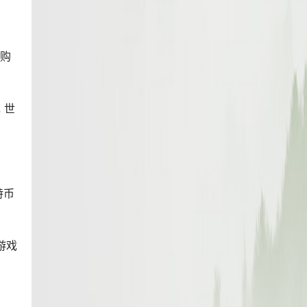
你购
 世
特币
游戏