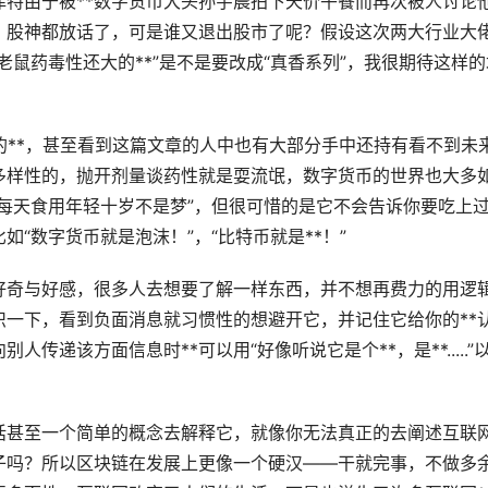
菲特由于被**数字货币大头
孙宇晨
拍下天价午餐而再次被人讨论
，股神都放话了，可是谁又退出股市了呢？假设这次两大行业大
鼠药毒性还大的**”是不是要改成“真香系列”，我很期待这样的
的**，甚至看到这篇文章的人中也有大部分手中还持有看不到未
多样性的，抛开剂量谈药性就是耍流氓，数字货币的世界也大多
每天食用年轻十岁不是梦”，但很可惜的是它不会告诉你要吃上
“数字货币就是泡沫！”，“比特币就是**！”
好奇与好感，很多人去想要了解一样东西，并不想再费力的用逻
一下，看到负面消息就习惯性的想避开它，并记住它给你的**
递该方面信息时**可以用“好像听说它是个**，是**.....”
话甚至一个简单的概念去解释它，就像你无法真正的去阐述互联
子吗？所以区块链在发展上更像一个硬汉——干就完事，不做多