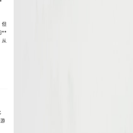
*
，但
**
，从
比
 游