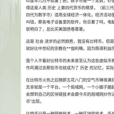
印度早几月不就废了把，数字币是一个定数，价
得这是人类 历史 上第四代货币的萌芽，（前三
四代为数字币）适用全球经济一体化，经济活动便
叫钱，那各电子设备里的软件，你见着了吗，电
就明白了，总比买美国债卷靠普。
这是 社会 进步的必然趋势，我没有比特币，但
就好比中世纪的宗教在**伽利略，因为既得利益
我个人不看好比特币的未来甚至认为这些虚拟币
作风潮过去那些币也就成为了 历史 的记忆，实
在比特币火热之后随即五花八门的空气币琳琅满
无非就是一个平台，一个局域网，一个小圈子圈
会想到自己的区块链技术会跟今天的局域网炒作沾
币”出现。
比特币只是一种网络技术，一种区块链技术，币