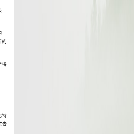
很
的
新的
*将
比特
过去