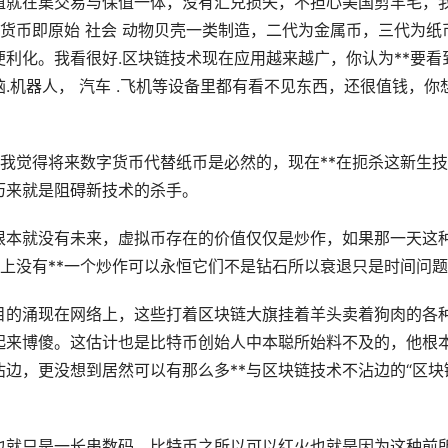
值就在集交易与保值一体，没有汇兑损失，不担心美国剪羊毛，
代货币即原始 社会 动物贝壳一类制造，二代为金属币，三代为纸
利化。我看很好.区块链技术现在应用越来越广，你认为**要看
脑.机器人，
汽车
.飞机等设备里都有看不见东西，还很值钱，你
是我觉得将来数字货币代替纸币是必然的，现在**在扼杀这新生
历来就是阻碍新技术的杀手。
根本就没有未来，虚拟币存在的价值仅仅是炒作，如果那一天这
际上没有**一个炒作可以永恒它们不是钻石所以衰退只是时间问
目的涌现在网络上，这些打着区块链大旗挂着羊头卖着狗肉的各
起来博傻。这估计也是比特币创始人中本聪所始料不及的，他根
边，更没想到居然可以有那么多**与区块链技术不沾边的“区块
也就只是一长串数码。比特币之所以可以红火也就是因为这种前