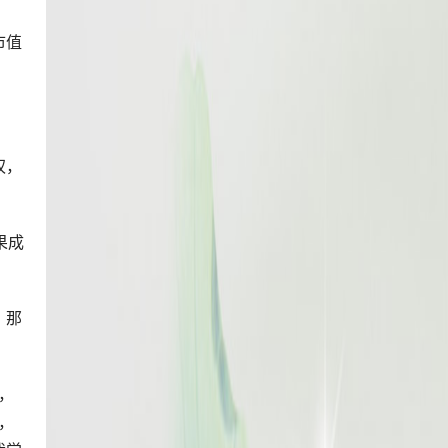
市值
权，
果成
，那
，
，