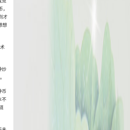
我觉
币，
到才
想想
技术
种炒
题。
种币
本不
链
所未