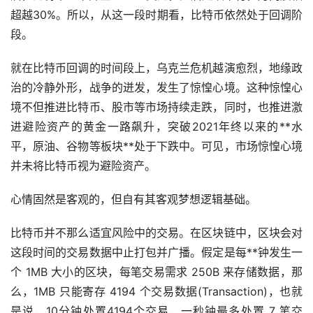
超越30%。所以，从这一段时期看，比特币依然处于回调阶
段。
就在比特币回调的时间段上，乌克兰危机越演愈烈，地缘政
治的冷静外形，战争的迸发，发生了惊惶心境。这种惊惶心
境不但推进比特币、股市等市场持续走跌，同时，也推进激
进避险资产的黄金一路飙升，突破2021年终以来的**水
平，原油、谷物等板块**处于下跌中。可见，市场惊惶心境
并未将比特币视为避险资产。
心情固然是客观的，但自有其客观梦想逻辑基础。
比特币并不那么适宜风险中的交易。在
区块链
中，区块会对
这段时间的交易数据中止打包并广播。假定是每**钟发生一
个 1MB 大小的区块，每笔交易需求 250B 来存储数据，那
么，1MB 只能寄存 4194 个交易数据(Transaction)，也就
是说，10分钟处置4194个交易，一秒钟最多处置 7 笔交