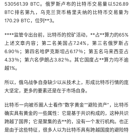
530561.39 BTC。俄罗斯卢布的比特币交易量以526.89
BTC排名第九，乌克兰货币格里夫纳的比特币交易量为
170.29 BTC，位列**3。
****监管令出台前，比特币的
挖矿
活动，**占**算力的65%
上述文章内容；第二名美国占7.24%，第三名俄罗斯占
6.90％；第四名哈萨克斯坦占6.17％；第五名马来西亚占
4.33％；第六名伊朗占3.82％。其它国度占**算力均不逾
越1%。
所以，俄乌战争自身缺少以从技术上，形成比特币行情的庞
大坚定，更多的要素还是在于市场自身。
比特币一向被币圈人士看作“数字黄金”“避险资产”，比特币
确实具有黄金的一些属性：它是基于共识构成的，这种共识
跨越了国界；它是聚集的去**的，没有一个发行机构。也正
是由于这些特征，很多人以为比特币具有跨越国度的避险特