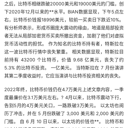
之后，比特币相继跌破20000美元和19000美元的门槛，创
下2020年12月以来的**水平。BIAN数据显现，下午5点左
右，比特币价钱报18996美元，较前一买卖日下跌近10%。
有分析师表示，形成币圈庞大震动的缘由，地道是局部投资
者无法从局部
加密货币
买卖所撤出资金，加剧了他们对
虚拟
货币
活动性的担忧。 作为知名的比特币持有者，特斯拉在
这一波比特币行情中丧失繁重。 相关数据显现，特斯拉目
前持有 43200 个比特币，价值 9.68 亿美元，丧失了约
5.3% 的比特币投资。 一亿美元。 当特斯拉在 7 月份演讲
其第二季度收益时，它应当演讲与比特币投资相关的丧失。
2022年终，比特币价钱仍在4.7万美元上述文章内容，一季
度最廉价在3.1万美元左右。? 4月以来，比特币震动下行，
告别5月的4万美元关口，一路跌破3万美元。
以太坊
也阅
历了冲击，并在 5 月份跌破了 3,000 美元和 2,000 美元的
门槛。 自 6 月 10 日以来，以太坊的价钱也**。 比特币和