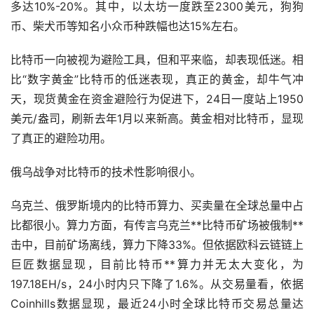
多达10%-20%。其中，以太坊一度跌至2300美元，
狗狗
币
、柴犬币等知名小众币种跌幅也达15%左右。
比特币一向被视为避险工具，但和平来临，却表现低迷。相
比“数字
黄金
”比特币的低迷表现，真正的黄金，却牛气冲
天，现货黄金在资金避险行为促进下，24日一度站上1950
美元/盎司，刷新去年1月以来新高。黄金相对比特币，显现
了真正的避险功用。
俄乌战争对比特币的技术性影响很小。
乌克兰、俄罗斯境内的比特币算力、买卖量在全球总量中占
比都很小。算力方面，有传言乌克兰**比特币矿场被俄制**
击中，目前矿场离线，算力下降33%。但依据欧科云链链上
巨匠数据显现，目前比特币**算力并无太大变化，为
197.18EH/s，24小时内只下降了1.6%。从交易量看，依据
Coinhills数据显现，最近24小时全球比特币交易总量达