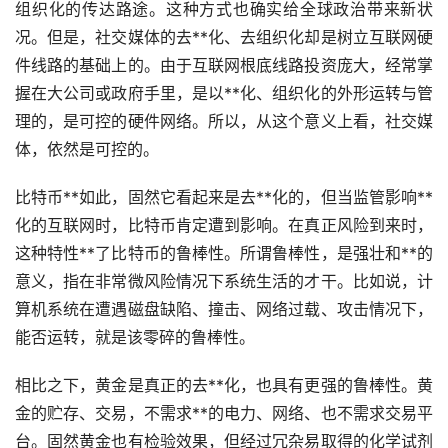
组织化的传达路途。这种方式也确实给全球政治带来新状
况。但是，社交媒体的去**化、去组织化却是树立互联网硬
件线路的基础上的。由于互联网根底线路投资庞大，经常掌
握在大公司或政府手里，是以**化、组织化的外形运转与管
理的，是可控的硬件网络。所以，从这个意义上看，社交媒
体，依然是可控的。
比特币**如此，固然它看起来是去**化的，但当监管影响**
化的互联网时，比特币肯定遭到影响。在真正风险到来时，
这种特性**了比特币的鲁棒性。所谓鲁棒性，是强壮和**的
意义，指在非常微风险情况下系统
生活
的才干。比如说，计
算机系统在遭遇磁盘缺陷、撞击、网络过载、攻击情况下，
能否运转，就是该零碎的鲁棒性。
相比之下，黄金是真正的去**化，也具有更强的鲁棒性。黄
金的贮存、交易，不需求**的电力、网络、也不需求交易平
台。固然黄金也有检验效果，但经过冗杂易取得的化学试剂