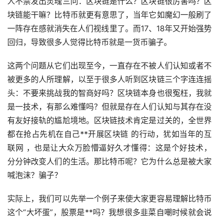
人不禁发出灵魂三问：区块链是什么？区块链很厉害吗？区
块链能干嘛？比特币就更有意思了，当年它如魔幻一般刷了
一阵存在感就消失在人们视线里了。而17、18年又开始强势
回归，导致很多人觉得比特币就是一货币骗子。
这两个问题从它们出现至今，一直存在不被人们认知或者不
被更多的人所理解，以至于很多人听到区块链三个字连连摇
头：不要来挑战我的智商好吗？区块链本身也很冤枉，我就
是一技术，有那么难懂吗？但就是存在人们认知与其存在没
有友好接轨的尴尬境地。区块链技术肯定是过关的，全世界
都在抢占先机在自己**开展区块链 的行动，犹如当年的互
联网 ，也是让大众万脸懵逼好久才懂得：这是个好技术，
分分钟改变人们的
生活
。那比特币呢？它为什么总是被大家
喊泡沫？骗子？
实际上，我们可以先举一个例子来使大家更容易理解比特币
这个“大坏蛋”，
股票
是**吗？我想很多韭菜自嘲时候就会说