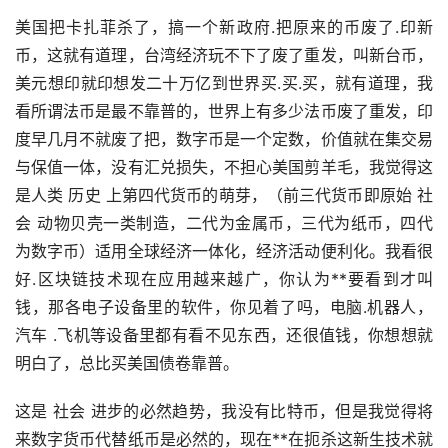
美国把卡扎菲杀了，搞一个新政府.把原来的币废了.印新
币，这就有道理，台湾经济玩不下了废了重发，叫新台币，
美元想印就印想发二十万亿到世界买.买.买，就有道理，我
看所谓法币是最不靠普的，世界上有多少法币废了重发，印
度早几月不就废了把，数字币是一个定数，价值就在集交易
与保值一体，没有汇兑损失，不担心美国剪羊毛，我觉得这
是人类 历史 上第四代货币的萌芽，（前三代货币即原始 社
会 动物贝壳一类制造，二代为金属币，三代为纸币，四代
为数字币）适用全球经济一体化，经济活动便利化。我看很
好.区块链技术现在应用越来越广，你认为**要看到才叫
钱，那各电子设备里的软件，你见着了吗，电脑.机器人，
汽车
.飞机等设备里都有看不见东西，还很值钱，你想想就
明白了，总比买美国债卷靠普。
这是 社会 进步的必然趋势，我没有比特币，但是我觉得将
来数字货币代替纸币是必然的，现在**在扼杀这新生技术就