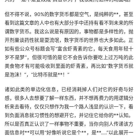
但不得不说，90%的数字货币都是空气，是纯粹的**，甚至
看到这篇文章的人中也有大部分手中还持有看不到未来的所
谓数字货币。我这么说是有原因的，事物都是多样性的，抛
开剂量谈药性就是耍流氓，数字货币的世界也大多如此。正
如有些公众号标题会写“富含虾青素的它，每天食用年轻十
岁不是梦”，但很可惜的是它不会告诉你要吃上过万吨的此
类食物才有可能吸收到里面的虾青素，再比如“数字货币就
是泡沫！”，“比特币就是**！”
诸如此类的单边化信息，已经消耗掉人们对它的好奇与好
感，很多人去想要了解一样东西，并不想再费力的用逻辑分
析来去看待，仅仅只想作为我一个路人浅显的认识一下，看
到负面消息就习惯性的想避开它，并记住它给你的**认知。
所以是否真正认识了一样事物不重要，当你向别人传递该方
面信息时**可以用“好像听说它是个**，是**.....”以此展开一