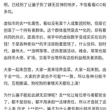
明，已经到了让骗子到了肆无忌惮的地步，不信看看ICO有
多坑。
虚拟币的去**化属性，看似没有某个人或集团控制，但是它
创造了一个持有者群体。这个群体虽然是去**化的，却有着
共同的共识，提高币价，将手中的虚拟数字变成实实在在的
钱！于是各种类似**的手法就粉墨登场了，什么信仰、划时
代、最伟大、**涨啊等等，还热衷搞活动、峰会，常常也是
由持币大佬、矿场、交易平台等所有这些利益相关者资助。
大家一起来忽悠，大家一直来培养韭菜，大家一起来割。由
于去**化，大家的步调也不可能**一致，所以各种分赃不
均、互相撕逼、狗咬狗的事情天天都在上演！
为什么骗子能如此肆无忌惮呢？去**化让每位参与者都安全
了，都不是目标，都不用承担**法律责任，所以才造就了这
个人类 历史 上**的**。骗子为什么要号称比特币涨到100