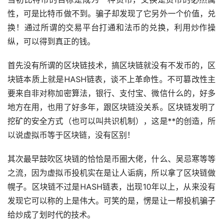
性，可是比特币做不到。骗子却发现了它另外一个价值，兑
换！通过所谓的交易平台打通和法币的兑换，利用炒作操
纵，可以得到真正的钱。
首先没有所谓的区块链技术，搞区块链就没有不发币的，区
块链本质上就是HASH链表，谈不上革命性。不可篡改性主
要来自非对称加密算法，银行、
支付宝
、微信什么的，好多
地方在用，也用了好多年，跟区块链没关系。区块链发明了
挖矿
的安全方式（也可以叫共识机制），这是**的创造，所
以说虚拟币等于区块链，没有区别！
其次最早鼓吹区块链的恰恰是币圈大佬，什么、吴忌寒等等
之流，因为虚拟币投机实在是让人诟病，所以拿了区块链做
幌子。区块链不过是HASH链表，出现10年以上，从来没有
发现它可以称的上是伟大。可笑的是，愣是让一帮投机骗子
给炒成了划时代的技术。