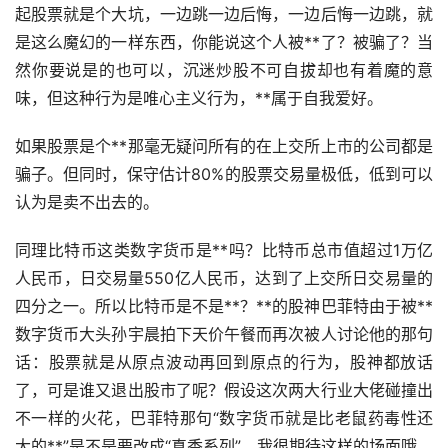
起股票就是个大坑，一边跳一边后悔，一边后悔一边跳，就
是这么魔幻的一样东西，你能说这个人被**了？被骗了？当
然你要说是的也可以，沉迷炒股不可自拔却也有着魔的意
味，但这种行为是唯心主义行为，**属于自我爱好。
如果股票是个**那毫无疑问所有的在上交所上市的公司都是
骗子。但同时，保守估计80%的股票交易量极低，低到可以
认为是卖不出去的。
同理比特币这类
数字货币
是**吗？比特币总市值超过1万亿
人民币，日交易量550亿人民币，达到了上交所日交易量的
四分之一。所以比特币是不是**？**的股神巴菲特由于被**
数字货币大头
孙宇晨
拍下天价午餐而再次被人讨论他的那句
话：股票就是从原点波动再回到原点的行为，股神都放话
了，可是谁又退出股市了呢？假设这次两大行业大佬碰撞出
不一样的火花，巴菲特那句“数字货币就是比老鼠药毒性还
大的**”是不是要改成“真香系列”，我很期待这样的场面哦。