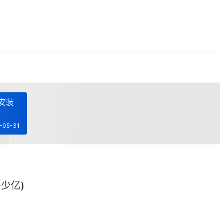
所安装
-05-31
少亿)