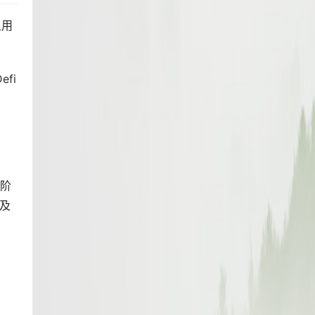
足用
fi
阶
及