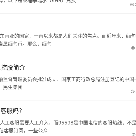
算，以下是柬埔寨瑞尔（KHR）兑换
于东南亚的国家，一直以来都是人们关注的焦点。而近年来，缅甸
当属缅甸币。那么，缅甸
生控股简介
融监督管理委员会批准成立、国家工商行政总局注册登记的中国
。民生集团
工客服吗？
微信人工客服需要人工介入，而95598是中国电信的客服热线，不
微信客服订阅，一些公众