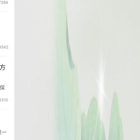
7394
3542
方
保
3310
是一