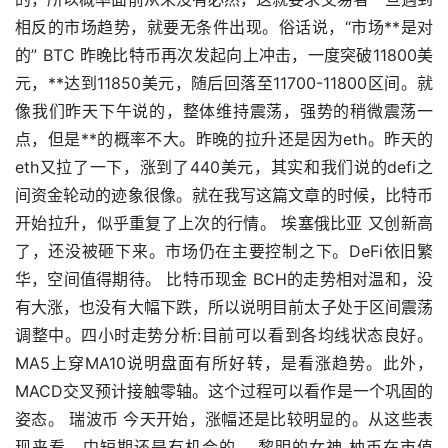
相反的市场趋势，就要无条件出现。俗话说，“市场**是对
的” BTC 昨晚比特币再次发起向上冲击，一度突破11800美
元，**达到11850美元，随后回落至11700-11800区间。就
像我们昨天下午说的，整体维持震荡，强势的稍微震荡一
点，但是**的概率不大。昨晚的拉升还是因为eth。昨天的
eth又拉了一下，涨到了440美元，其实和我们说的defi之
间资金轮动的迹象很像。就在我写这篇文章的时候，比特币
开始拉升，似乎重复了上次的行情。 埃塞俄比亚 又创新高
了，还没被砸下来。市场仍在主要控制之下。DeFi依旧繁
华，空间值得期待。 比特币现金 BCH的走势相对温和，没
有大涨，也没有大幅下跌，所以说明目前太子处于区间震荡
调整中。四小时走势分析:目前可以看到各均线状态良好。
MA5上穿MA10说明盘面有所好转，是看涨趋势。此外，
MACD交叉预计接触零轴。这个过程可以看作是一个巩固的
姿态。 瑞波币 今天开始，涨幅还是比较明显的。从这些表
现来看，中短期还是有机会的。 黎明的女神 柚币在市值