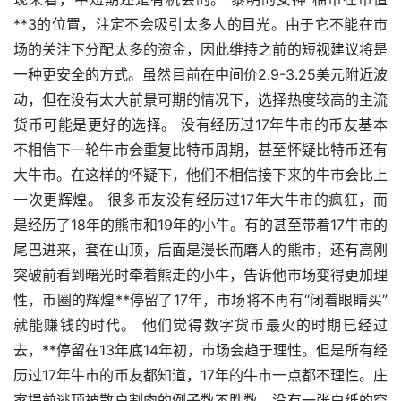
**3的位置，注定不会吸引太多人的目光。由于它不能在市
场的关注下分配太多的资金，因此维持之前的短视建议将是
一种更安全的方式。虽然目前在中间价2.9-3.25美元附近波
动，但在没有太大前景可期的情况下，选择热度较高的主流
货币可能是更好的选择。 没有经历过17年牛市的币友基本
不相信下一轮牛市会重复比特币周期，甚至怀疑比特币还有
大牛市。在这样的怀疑下，他们不相信接下来的牛市会比上
一次更辉煌。 很多币友没有经历过17年大牛市的疯狂，而
是经历了18年的熊市和19年的小牛。有的甚至带着17牛市的
尾巴进来，套在山顶，后面是漫长而磨人的熊市，还有高刚
突破前看到曙光时牵着熊走的小牛，告诉他市场变得更加理
性，币圈的辉煌**停留了17年，市场将不再有“闭着眼睛买”
就能赚钱的时代。 他们觉得数字货币最火的时期已经过
去，**停留在13年底14年初，市场会趋于理性。但是所有经
历过17年牛市的币友都知道，17年的牛市一点都不理性。庄
家提前逃顶被散户割肉的例子数不胜数，没有一张白纸的空