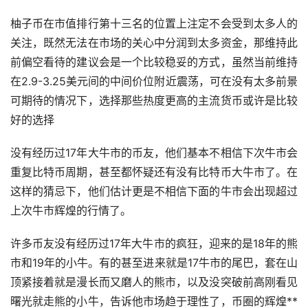
柚子币
在市值排行第十三名的位置上注定不会受到太多人的
关注，既然无法在市场的关心中分润到太多资金，那维持此
前偏空看待的建议会是一个比较稳妥的方式，虽然当前维持
在2.9-3.25美元间的中间价位附近震荡，可在没有太多前景
可期待的情况下，选择那些热度更高的主流货币或许是比较
好的选择
没有经历过17年大牛市的币友，他们基本不相信下次牛市会
重复比特币周期，甚至都怀疑还有没有比特币大牛市了。在
这样的猜忌下，他们估计更是不相信下面的牛市会出现超过
上次牛市辉煌的行情了。
许多币友没有经历过17年大牛市的疯狂，迎来的是18年的熊
市和19年的小牛。有的甚至进来就是17牛市的尾巴，套在山
顶紧接着就是漫长而又磨人的熊市，以及没突破前高刚看见
曙光就走熊的小牛，告诉他市场趋于理性了，币圈的辉煌**