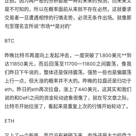
止损。因为再严密的分析都是一种对未来的预测，而未来又
是不可知的，所以在概率面前从来就不存在必然，这就要求
交易者一旦遭遇相悖的行情
走势
，必须无条件出场。就像那
句至理名言所说“市场**是对的”
BTC
昨晚比特币再度向上发起冲击，一度突破了1.800美元**到
达11850美元，而后回落至11700—11800之间震荡，像我
们昨日下午说的，整体还是保持震荡，强势一些也是偏震荡
上行一点，但大涨的概率并不大的。昨晚的拉盘还是归功于
eth，昨日的eth再次拉盘，涨上了440美元，这其实和我们
说的和DeFi之间的资金轮动迹象很像了，就在写文章之际，
比特币开始拉涨了，看起来是重复上次的行情开始轮动了。
ETH
又上了一个新高，而且没有被砸下来，市场还是主力控盘之