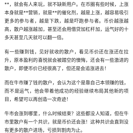
**，就会有人来玩，就不缺新用户。在币圈有些时候，上涨
本身就是**营销，就是**的催化剂，越是上涨，越容易吸引
更多的参与者，越是下跌，越是吓跑参与者。币价越涨越
高，散户越涨越加，甚至还会用借贷加
杠杆
加，运气好的十
多天甚至几天就可以翻一倍。
有一些赚到钱，见好就收的散户，看见币价还在涨还在拉
升，原本盈利的喜悦就会被踏空的懊悔，还会有一些激进的
散户，即便币价已经很高了，但还是会追涨进去！
而在牛市赚了钱的散户，会认为这个是靠自己本领赚的钱，
而不是运气，他会带着他成功的经验继续布局其他新的项
目，希望可以再创造一次
奇迹
！
牛市会涨到哪里，什么时候结束？这些都没人知道，但在牛
市里散户有一个共识，就是币价还会涨！这种共识会直到没
有更多的散户进场，亏损到割肉为止。