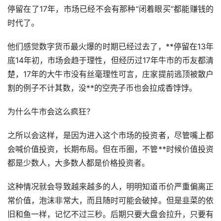
停留在了17年，市场已经不会有那种“闭着眼买”都能赚钱的
时代了。
他们感觉
数字货币
最火爆的时期已经过去了，**停留在13年
底14年初，市场会趋于理性，但经历过17年牛市的币友都清
楚，17年的大牛市没有丝毫理性可言，庄家提前逃顶被散户
割的例子不计其数，没**的空壳子币也会拉成香饽饽。
为什么牛市会这么疯狂？
之所以会这样，是因为进入这个市场的投资者，尽管嘴上都
会喊价值投资，长期布局。但在币圈，不管**时候价值投资
都是少数人，大多数人都是价格投资者。
这种情况就会导致越来越多的人，明明知道币价严重偏离正
常价值，泡沫非常大，而且随时可能会破掉。但是韭菜的依
旧和鱼一样，记忆不过三秒。后期只要大盘会拉升，只要有