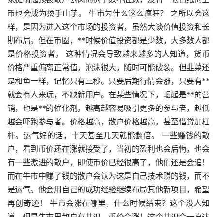
币也会成为烫手山芋。 牛市为什么这么疯狂？ 之所以会这
样，是因为进入这个市场的投资者，虽然大谈价值投资和长
期布局。但在币圈，**时候价值投资都是少数，大多数人都
是价格投资者。 这种情况会导致越来越多的人知道，货币
价格严重偏离正常值，泡沫很大，随时可能破裂。但韭菜还
是和鱼一样，记忆只有三秒。只要后期行情会涨，只要有**
就会有人来玩，不缺新用户。在某些情况下，崛起是**的营
销，也是**的催化剂。越高越容易吸引更多的参与者，越低
越会吓跑参与者。价格越高，散户价格越高，甚至借贷加杠
杆。运气好的话，十天甚至几天就能翻倍。 一些赚钱的散
户，看到币价还在涨就接受了，当初的盈利也会后悔。也会
有一些激进的散户，即使币价已经很高了，他们还是会追！
而在牛市中赚了钱的散户会认为这是自己技术赚的钱，而不
是运气。他会用自己的成功经验继续布局其他新项目，希望
再创奇迹！ 牛市会涨在哪里，什么时候结束？这个没人知
道，但是牛市里散户有共识，币价会涨！这个共识会一直达