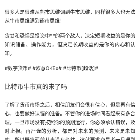
很多人是很难从熊市思维调到牛市思维，同样很多人也无法
从牛市思维调到熊市思维！
贪婪和恐惧是投资中**的两个敌人，决定短期收益的是你的
知识储备、操作能力，但决定长期收益的是你的内心和认
知。
#数字货币# #
欧意
OKEx# #比特币[超话]#
比特币牛市真的来了吗
了解了货币市场之后，相信朋友们会很有信心，但是再有信
心，也要做好认错的准备。不管你的进场时间看起来有多合
理，一旦市场没有按照你的预期运行，你必须承认错误，及
时止损。再严谨的分析，都是对未来的预测，未来是未知
的，所以概率面前从来没有必然，这就要求交易者一旦遇到