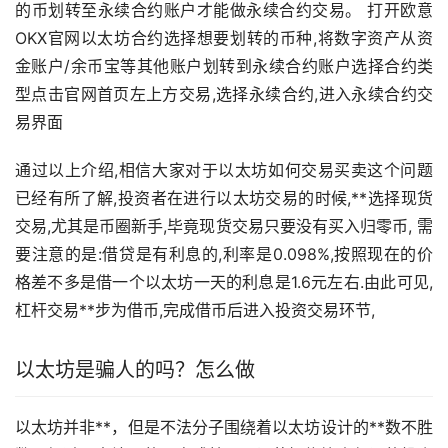
的币划转至永续合约账户才能做永续合约交易。 打开欧意
OKX官网以太坊合约选择想要划转的币种,将数字资产从资
金账户/余币宝等其他账户划转到永续合约账户选择合约类
型点击官网首页左上方交易,选择永续合约,进入永续合约交
易界面
通过以上介绍,相信大家对于以太坊如何交易买卖这个问题
已经有所了解,投资者在进行以太坊交易的时候,**选择现货
交易,尤其是币圈
新手
,毕竟现货交易只要没有买入归零币, 需
要注意的是:借贷是有利息的,利率是0.098%,按照现在的价
格差不多是借一个以太坊一天的利息是1.6元左右.由此可见,
杠杆交易**步为借币,完成借币后进入投资交易环节,
以太坊是骗人的吗？怎么做
以太坊并非**，但是不法分子围绕着以太坊设计的**数不胜