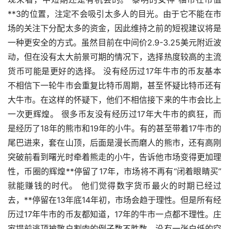
**3的位置，注定不会吸引太多人的目光。由于它不能在市
场的关注下分配太多的资金，因此维持之前的短视建议将是
一种更安全的方式。虽然目前在中间价2.9-3.25美元附近波
动，但在没有太大前景可期的情况下，选择热度较高的主流
货币可能是更好的选择。 没有经历过17年牛市的币友基本
不相信下一轮牛市会重复比特币周期，甚至怀疑比特币还有
大牛市。在这样的怀疑下，他们不相信接下来的牛市会比上
一次更辉煌。 很多币友没有经历过17年大牛市的疯狂，而
是经历了18年的熊市和19年的小牛。有的甚至带着17牛市的
尾巴进来，套在山顶，后面是漫长而磨人的熊市，还有高刚
突破前看到曙光时牵着熊走的小牛，告诉他市场变得更加理
性，币圈的辉煌**停留了17年，市场将不再有“闭着眼睛买”
就能赚钱的时代。 他们觉得数字货币最火的时期已经过
去，**停留在13年底14年初，市场会趋于理性。但是所有经
历过17年牛市的币友都知道，17年的牛市一点都不理性。庄
家提前逃顶被散户割肉的例子数不胜数，没有一张白纸的空