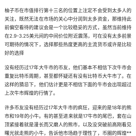
柚子币
在市值排行第十三名的位置上注定不会受到太多人的
关注，既然无法在市场的关心中分润到太多资金，那维持此
前偏空看待的建议会是一个比较稳妥的方式，虽然当前维持
在2.9-3.25美元间的中间价位附近震荡，可在没有太多前景
可期待的情况下，选择那些热度更高的主流货币或许是比较
好的选择
没有经历过17年大牛市的币友，他们基本不相信下次牛市会
重复比特币周期，甚至都怀疑还有没有比特币大牛市了。在
这样的猜忌下，他们估计更是不相信下面的牛市会出现超过
上次牛市辉煌的行情了。
许多币友没有经历过17年大牛市的疯狂，迎来的是18年的熊
市和19年的小牛。有的甚至进来就是17牛市的尾巴，套在山
顶紧接着就是漫长而又磨人的熊市，以及没突破前高刚看见
曙光就走熊的小牛，告诉他市场趋于理性了，币圈的辉煌**