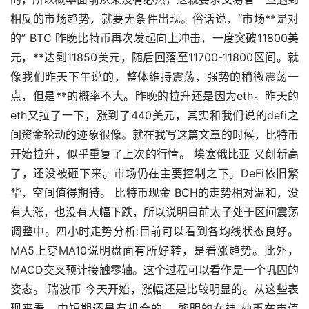
相反的市场趋势，就要无条件出现。俗话说，“市场**是对
的” BTC 昨晚比特币再次发起向上冲击，一度突破11800美
元，**达到11850美元，随后回落至11700-11800区间。就
像我们昨天下午说的，整体维持震荡，强势的稍微震荡一
点，但是**的概率不大。昨晚的拉升还是因为eth。昨天的
eth又拉了一下，涨到了440美元，其实和我们说的defi之
间资金轮动的迹象很像。就在我写这篇文章的时候，比特币
开始拉升，似乎重复了上次的行情。 埃塞俄比亚 又创新高
了，还没被砸下来。市场仍在主要控制之下。DeFi依旧繁
华，空间值得期待。 比特币现金 BCH的走势相对温和，没
有大涨，也没有大幅下跌，所以说明目前太子处于区间震荡
调整中。四小时走势分析:目前可以看到各均线状态良好。
MA5上穿MA10说明盘面有所好转，是看涨趋势。此外，
MACD交叉预计接触零轴。这个过程可以看作是一个巩固的
姿态。 瑞波币 今天开始，涨幅还是比较明显的。从这些表
现来看，中短期还是有机会的。 黎明的女神 柚币在市值