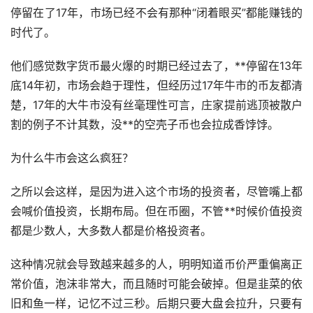
停留在了17年，市场已经不会有那种“闭着眼买”都能赚钱的
时代了。
他们感觉
数字货币
最火爆的时期已经过去了，**停留在13年
底14年初，市场会趋于理性，但经历过17年牛市的币友都清
楚，17年的大牛市没有丝毫理性可言，庄家提前逃顶被散户
割的例子不计其数，没**的空壳子币也会拉成香饽饽。
为什么牛市会这么疯狂？
之所以会这样，是因为进入这个市场的投资者，尽管嘴上都
会喊价值投资，长期布局。但在币圈，不管**时候价值投资
都是少数人，大多数人都是价格投资者。
这种情况就会导致越来越多的人，明明知道币价严重偏离正
常价值，泡沫非常大，而且随时可能会破掉。但是韭菜的依
旧和鱼一样，记忆不过三秒。后期只要大盘会拉升，只要有