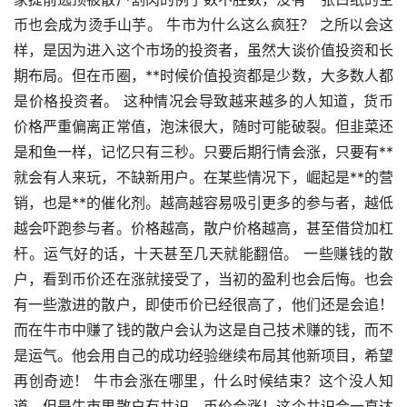
币也会成为烫手山芋。 牛市为什么这么疯狂？ 之所以会这
样，是因为进入这个市场的投资者，虽然大谈价值投资和长
期布局。但在币圈，**时候价值投资都是少数，大多数人都
是价格投资者。 这种情况会导致越来越多的人知道，货币
价格严重偏离正常值，泡沫很大，随时可能破裂。但韭菜还
是和鱼一样，记忆只有三秒。只要后期行情会涨，只要有**
就会有人来玩，不缺新用户。在某些情况下，崛起是**的营
销，也是**的催化剂。越高越容易吸引更多的参与者，越低
越会吓跑参与者。价格越高，散户价格越高，甚至借贷加杠
杆。运气好的话，十天甚至几天就能翻倍。 一些赚钱的散
户，看到币价还在涨就接受了，当初的盈利也会后悔。也会
有一些激进的散户，即使币价已经很高了，他们还是会追！
而在牛市中赚了钱的散户会认为这是自己技术赚的钱，而不
是运气。他会用自己的成功经验继续布局其他新项目，希望
再创奇迹！ 牛市会涨在哪里，什么时候结束？这个没人知
道，但是牛市里散户有共识，币价会涨！这个共识会一直达