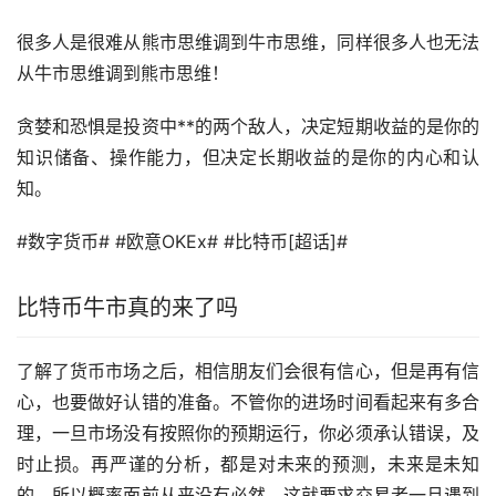
很多人是很难从熊市思维调到牛市思维，同样很多人也无法
从牛市思维调到熊市思维！
贪婪和恐惧是投资中**的两个敌人，决定短期收益的是你的
知识储备、操作能力，但决定长期收益的是你的内心和认
知。
#数字货币# #
欧意
OKEx# #比特币[超话]#
比特币牛市真的来了吗
了解了货币市场之后，相信朋友们会很有信心，但是再有信
心，也要做好认错的准备。不管你的进场时间看起来有多合
理，一旦市场没有按照你的预期运行，你必须承认错误，及
时止损。再严谨的分析，都是对未来的预测，未来是未知
的，所以概率面前从来没有必然，这就要求交易者一旦遇到