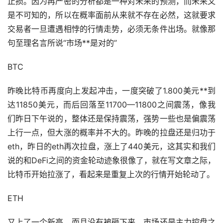
止损。因为再严密的分析都是一种对未来的预测，而未来又
是不可知的，所以在概率面前从来就不存在必然，这就要求
交易者一旦遭遇相悖的行情
走势
，必须无条件出场。就像那
句至理名言所说“市场**是对的”
BTC
昨晚比特币再度向上发起冲击，一度突破了1.800美元**到
达11850美元，而后回落至11700—11800之间震荡，像我
们昨日下午说的，整体还是保持震荡，强势一些也是偏震荡
上行一点，但大涨的概率并不大的。昨晚的拉盘还是归功于
eth，昨日的eth再次拉盘，涨上了440美元，这其实和我们
说的和DeFi之间的资金轮动迹象很像了，就在写文章之际，
比特币开始拉涨了，看起来是重复上次的行情开始轮动了。
ETH
又上了一个新高，而且没有被砸下来，市场还是主力控盘之