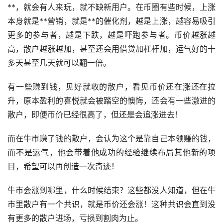
**，就会有人来玩，就不缺新用户。在币圈有些时候，上涨
本身就是**营销，就是**的催化剂，越是上涨，越容易吸引
更多的参与者，越是下跌，越是吓跑参与者。币价越涨越
高，散户越涨越加，甚至还会用借贷加
杠杆
加，运气好的十
多天甚至几天就可以翻一倍。
有一些赚到钱，见好就收的散户，看见币价还在涨还在拉
升，原本盈利的喜悦就会被踏空的懊悔，还会有一些激进的
散户，即便币价已经很高了，但还是会追涨进去！
而在牛市赚了钱的散户，会认为这个是靠自己本领赚的钱，
而不是运气，他会带着他成功的经验继续布局其他新的项
目，希望可以再创造一次
奇迹
！
牛市会涨到哪里，什么时候结束？这些都没人知道，但在牛
市里散户有一个共识，就是币价还会涨！这种共识会直到没
有更多的散户进场，亏损到割肉为止。