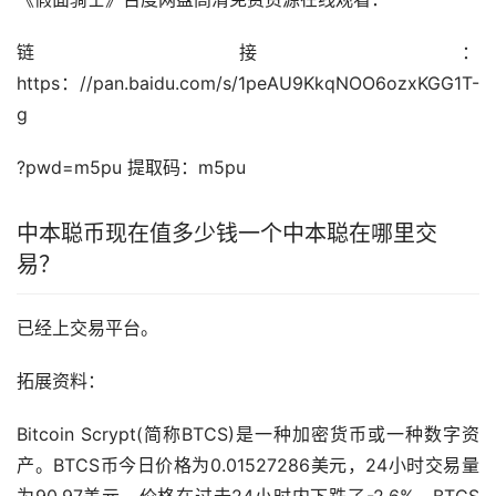
链接：
https：//pan.baidu.com/s/1peAU9KkqNOO6ozxKGG1T-
g
?pwd=m5pu 提取码：m5pu
中本聪币现在值多少钱一个中本聪在哪里交
易？
已经上交易平台。
拓展资料：
Bitcoin Scrypt(简称BTCS)是一种
加密货币
或一种数字资
产。BTCS币今日价格为0.01527286美元，24小时交易量
为90.97美元。价格在过去24小时内下跌了-2.6%。BTCS