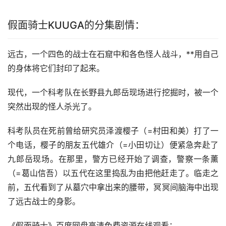
假面骑士KUUGA的分集剧情：
远古，一个四色的战士在石窟中和各色怪人战斗，**用自己
的身体将它们封印了起来。
现代，一个科考队在长野县九郎岳现场进行挖掘时，被一个
突然出现的怪人杀光了。
科考队员在死前曾给研究员泽渡樱子（=村田和美）打了一
个电话，樱子的朋友五代雄介（=小田切让）便紧急奔赴了
九郎岳现场。在那里，警方已经开始了调查，警察一条薰
（=葛山信吾）以五代在这里捣乱为由把他赶走了。临走之
前，五代看到了从墓穴中拿出来的腰带，冥冥间脑海中出现
了远古战士的身影。
《假面骑士》百度网盘高清免费资源在线观看：