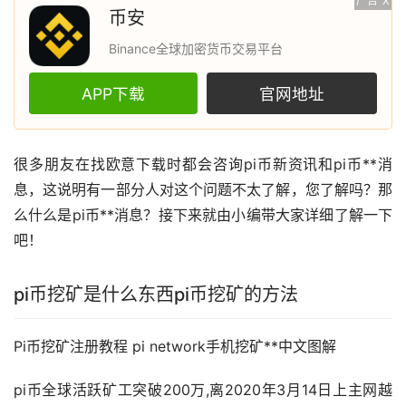
广告
X
币安
Binance全球加密货币交易平台
APP下载
官网地址
很多朋友在找
欧意
下载时都会咨询pi币新
资讯
和pi币**消
息，这说明有一部分人对这个问题不太了解，您了解吗？那
么什么是pi币**消息？接下来就由小编带大家详细了解一下
吧！
pi币
挖矿
是什么东西pi币挖矿的方法
Pi币挖矿注册
教程
pi network手机挖矿**中文图解
pi币全球活跃矿工突破200万,离2020年3月14日上主网越