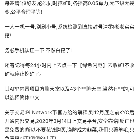
每邀请1位好友,必须同时挖矿时各提高0.05算力,无下级无裂
变,公平合理平等!
一人一机一号,别刷小号,系统检测到直接封号清零!老老实实
挖!
务必手机认证一下!不然白挖了!
还有记得每24小时内上去点一下【绿色闪电】去收矿!不收
矿就停止挖矿了。
其APP内置项目方聊天室以及43个**聊天室,当然有**的,可
以选择简体中文!
关于交易:Pi Network币官方给的解释,到12月底之前KYC后
开通内部交易,2020年3月14日上交易平台,安全靠谱!反正也
是免费的!所以不要花钱购买,谨防成为韭菜,我们只薅羊毛,只
负责挖pi币!傻傻的屯币!