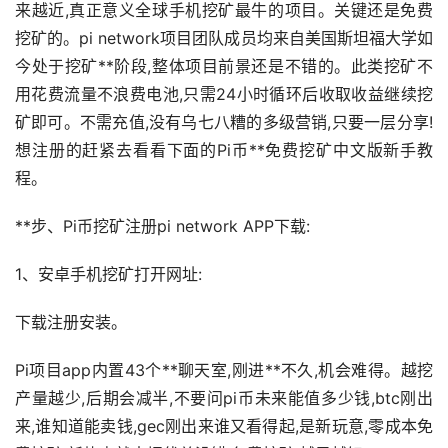
来越近,真正意义全球手机挖矿最牛的项目。关键还是免费
挖矿的。pi network项目团队成员均来自美国斯坦福大学如
今处于挖矿**阶段,整体项目前景还是不错的。此类挖矿不
用花费流量不浪费电池,只需24小时循环后收取收益继续挖
矿即可。不需充值,没有乌七八糟的多级营销,只要一层分享!
想注册的赶紧去看看下面的Pi币**免费挖矿中文版
新手
教
程。
**步、Pi币挖矿注册pi network APP下载:
1、安卓手机挖矿打开网址:
下载注册安装。
Pi项目app内置43个**聊天室,刚进**不久,机会难得。越挖
产量越少,后期会减半,不要问pi币未来能值多少钱,btc刚出
来,谁知道能卖钱,gec刚出来谁又看得起,是新玩意,零成本免