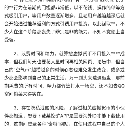
的**行为在前期的门槛都非常低，以不花钱、操作简单等方
式吸引用户，等用户数量逐渐增多，且老用户越陷越深后就
会开始通过推荐返利的方式引诱用户投资，以此谋取**，不
少人在这个阶段都丧失了辨别是非的能力，不知不觉便上当
受骗。
2、浪费时间和精力，就算挖虚拟货币不用投入****成
本，但我们每天也要花大量时间再相关网页、论坛中，但自
己的“空气币”越攒越多的时候心态也难免发生改变，或多或
少都会影响到自己的正常
生活
，万一到头来遭遇砸盘，那前
期耗费的所有时间、精力都竹篮打水一场空，还不如去QQ
空间偷菜来得实在。
3、存在隐私泄露的风险，了解过相关虚拟货币的小伙
伴都知道，想要下载某挖矿APP是需要海外ID才能下载使用
的，这期间登录各种“奇特”网站，在使用过程中自己的个人