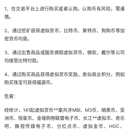
1、在交易平台上进行购买或者认购。认购币有风险，需谨
慎。
2、通过
挖矿
获得虚拟货币，
比特币
、莱特币、
狗狗币
等
加
密货币
均是。
3、通过出售商品或服务换取虚拟货币，微软，戴尔等公司
均接受比特付款。
4、通过购买商品获得虚拟货币奖励，类似商业积分，例如
购买珠宝可获得福源币。
危害：
经统计，141起虚拟货币**案共涉MBI、M3币、暗黑币、亚
洲币、恒星币、金缘购物联盟电子币、长江**虚拟币、奇乐
吧、微视传媒电子币、分红点币、虚拟金币、HGC、