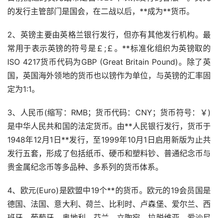
的发行主管部门是国会，在二战以后，**成为**货币。
2、英镑主要由英格兰银行发行，但亦有其他发行机构。最
常用于表示英镑的符号是￡;￡。**标准化组织为英镑取的
ISO 4217货币代码为GBP (Great Britain Pound)。除了英
国，英国海外领地的货币也以镑作为单位，与英镑的汇率固
定为1:1。
3、人民币(缩写：RMB；货币代码：CNY；货币符号：￥)
是中华人民共和国的法定货币。由**人民银行发行，货币于
1948年12月1日**发行，至1999年10月1日启用新版为止共
发行五套，形成了包括纸币、硬币和塑料钞、普通纪念币与
贵金属纪念币等多品种、多系列的货币体系。
4、欧元(Euro)是欧盟中19个**的货币。欧元的19会员国是
德国、法国、意大利、荷兰、比利时、卢森堡、爱尔兰、西
班牙、葡萄牙、奥地利、芬兰、立陶宛、拉脱维亚、爱沙尼