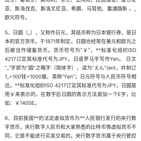
亚、斯洛伐克、斯洛文尼亚、希腊、马耳他、塞浦路斯 。_
欧元符号。
5、日圆（_），又称作日元，其纸币称为日本银行券，是日
本的官方货币，于1871年制定。日圆也经常在美元和欧元之
后被当作储备货币。货币符号为“￥”，**标准化组织ISO
4217订定其标准代号为JPY。日语罗马字写作Yen。 日文
“_”字即为“圆”之略字（简体字），读为“えん”(en)，并制订
1_=100钱=1000厘。英称“Yen”；日元符号与人民币符号相
近。**标准化组织ISO 4217订定其标准代号为JPY。日圆是
用￥来表示的，在数字后日圆的表示方法是加一个E字，比
如：￥1400E。
6、目前我国**的法定虚拟货币为**人民银行发行的央行数
字货币，央行数字人民币和大家熟悉的比特币等虚拟货币不
同，它是不能进行买卖交易的。央行数字货币属于央行管控