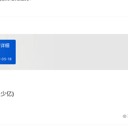
么详细
-05-18
少亿)