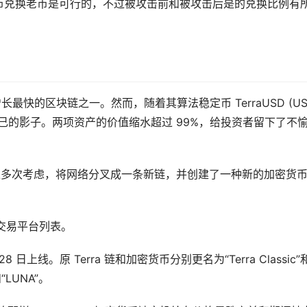
rkrbQER新币兑换老币是可行的，不过被攻击前和被攻击后是的兑换比例有
增长最快的
区块链
之一。然而，随着其算法
稳定币
TerraUSD (US
自己的影子。两项资产的价值缩水超过 99%，给投资者留下了不
Labs经过多次考虑，将网络分叉成一条新链，并创建了一种新的加密货
的交易平台列表。
28 日上线。原 Terra 链和加密货币分别更名为“Terra Classic”
“LUNA”。