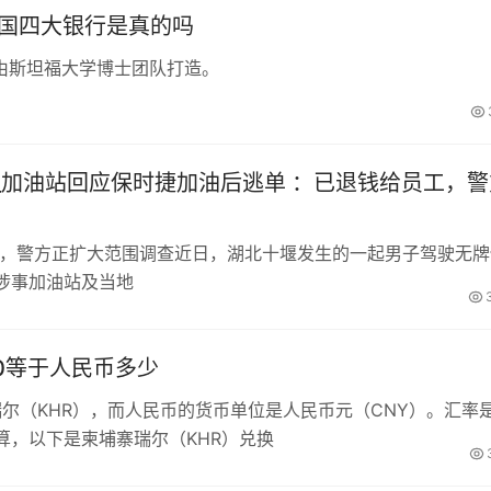
中国四大银行是真的吗
由斯坦福大学博士团队打造。
_加油站回应保时捷加油后逃单 ：已退钱给员工，警
工，警方正扩大范围调查近日，湖北十堰发生的一起男子驾驶无牌
涉事加油站及当地
00等于人民币多少
瑞尔（KHR），而人民币的货币单位是人民币元（CNY）。汇率
算，以下是柬埔寨瑞尔（KHR）兑换