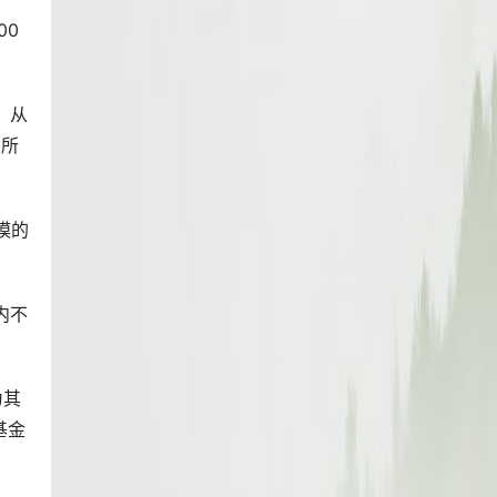
00
，从
在所
模的
内不
为其
基金