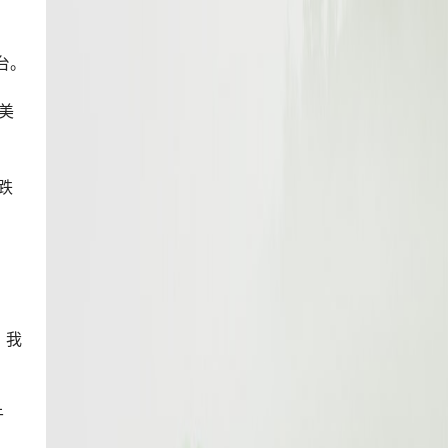
台。
6美
跌
，我
于