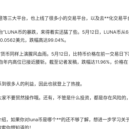
意等三大平台，也上线了很多小的交易平台，以及去**化交易平
台”LUNA币的暴跌，来得着实迅猛了些。5月12日，LUNA币从
0562美元，跌幅高达99.04%。
货币同样上演腥风血雨。5月12日，比特币价格在前一交易日下
元，自年内高位已接近腰斩。截至记者发稿，跌幅达11.96%，价格在
系到很多人的利益，因此也就登上了热搜。
，大家不要贸然操作哦。还有，不管是什么投资，都是存在风险的
介绍，如果你对luna币是哪个**的还不够了解，想进一步学习关
搜索你想知道的！