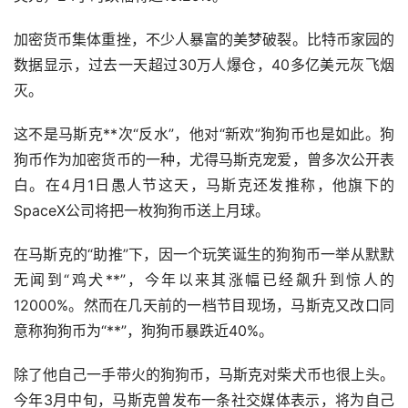
加密货币集体重挫，不少人暴富的美梦破裂。比特币家园的
数据显示，过去一天超过30万人爆仓，40多亿美元灰飞烟
灭。
这不是马斯克**次“反水”，他对“新欢”狗狗币也是如此。狗
狗币作为加密货币的一种，尤得马斯克宠爱，曾多次公开表
白。在4月1日愚人节这天，马斯克还发推称，他旗下的
SpaceX公司将把一枚狗狗币送上月球。
在马斯克的“助推”下，因一个玩笑诞生的狗狗币一举从默默
无闻到“鸡犬**”，今年以来其涨幅已经飙升到惊人的
12000%。然而在几天前的一档节目现场，马斯克又改口同
意称狗狗币为“**”，狗狗币暴跌近40%。
除了他自己一手带火的狗狗币，马斯克对柴犬币也很上头。
今年3月中旬，马斯克曾发布一条社交媒体表示，将为自己