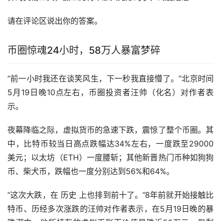
请在评论区说出你的答案。
币圈惊魂24小时，58万人暴富梦碎
“前一小时我还在谈笑风生，下一秒我直接懵了。”北京时间
5月19日晚10点左右，币圈投资者汪帅（化名）对作者表
示。
夜幕降临之际，虚拟货币的急速下跌，震惊了整个币圈。其
中，比特币较当日高点跌幅达34%左右，一度跌至29000
美元；
以太坊
（ETH）一度腰斩；其他新晋热门币种如
狗狗
币
、柴犬币，跌幅也一度分别达到56%和64%。
“这次大跌，在 历史 上也排到前十了。”8年前就开始接触比
特币、历经多次涨跌的汪帅对作者表示，在5月19日晚的暴