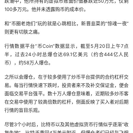
跌潮中，他所持有的虚拟币账面价值暴跌近50万元，仅剩
100多万元。他并未透露购币的成本价。
和“币圈老炮们”玩的就是心跳相比，新晋韭菜的“惊魂一夜”
则更有切肤之痛。
行情数据平台“币Coin”数据显示，截至5月20日上午7点
半，过去24小时总爆仓达69.1亿美元（约合444亿人民
币），约58万人爆仓。
之所以会爆仓，在于较多使用了
炒币
平台提供的合约
杠杆
交
易。每当行情快速下跌时，投资者来不及补交保证金，便会
面临交易平台强平。数十万人爆仓意味着，近期较多炒币客
在交易中使用了较高倍数的杠杆，侧面反映了买入者对后期
行情的盲目乐观。
尽管3个小时后，比特币以及其他虚拟货币行情似乎逐渐“收
复失地”，比特币重回4万美元附近，但爆仓者们已经灰飞烟