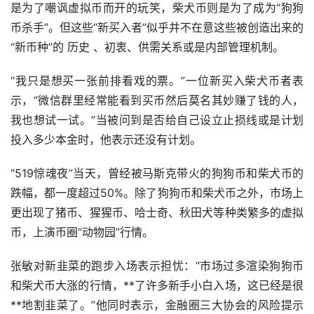
是为了嘲讽虚拟币而开的玩笑，柴犬币则是为了成为“狗狗
币杀手”。但这些“新买入者”似乎并不在意这些被创造出来的
“新币种”的 历史 、初衷、供需关系或是内部管理机制。
“我只是想买一张前排看戏的票。”一位新买入柴犬币者表
示，“微信群里经常能看到买币然后莫名其妙赚了钱的人，
我也想试一试。”当被问到是否给自己设立止损线或是计划
投入多少本金时，他表示还没有计划。
“519惊魂夜”当天，曾经被马斯克带火的狗狗币和柴犬币的
跌幅，都一度超过50%。除了狗狗币和柴犬币之外，市场上
更出现了猪币、猩猩币、哈士奇、秋田犬等种类繁多的虚拟
币，上演币圈“动物园”行情。
张敏对新韭菜的跑步入场表示担忧：“市场过多渲染狗狗币
和柴犬币大涨的行情，**了许多
新手
小白入场，这已经是很
**地割韭菜了。”他同时表示，金融圈三大协会的风险提示