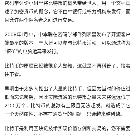
密码学讨论小组**将比特币的概念带给世人，用一个文档阐
述了
加密货币
的概念，它不由**银行或权力机构来发行，而
且允许两个匿名者之间进行交易。
2009年1月中，中本聪在密码学邮件列表里发布了开源客户
端最早的版本，**人皆可以参与比特币活动，可以通过称为
“
挖矿
”的电脑运算来发行。
比特币的原理已经被很多人熟知，这就是不再科普了，接着
往下看。
早期由于太多人挖出了大量的比特币，但因为当时的价值过
低而忘记密钥，因此实际流通的比特币总量未来将远远低于
2100万个，比特币的总数有上限且无法超发，就造成了它
一个天然属性：不存在通货**的问题，只会越来越稀缺。
比特币是利用
区块链
技术实现价值存储和交易的，您不需要