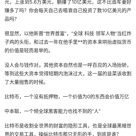
元，上涨到5.6万美元，躺赚了10亿美元，这不比造车要好
赚多了吗？你会每天自己去唱衰自己投资了数10亿美元的产
品吗？
很显然，以他新晋“世界首富”，“全球 科技 领军人物”当红炸
子鸡的头衔，和过去一年在他手里**的资本来哄抬
虚拟货币
的价值是轻而易举的。
没人会与钱作对。其他资本自然也是一呼百应的入场抬轿，
等到这些大资本觉得短期内泡沫过大，这一届的韭菜该收割
了大量抛售的时候。
比特币，一个没有抵押物，一个价值为0的东西会价值万亿
中本聪，一个倾全球黑客能力也找不到的“人”
比特币是收割全世界的财富的隐形工具，也是全球最黑暗世
界的交易工具，操纵比特币那只无形的手，到底是谁？