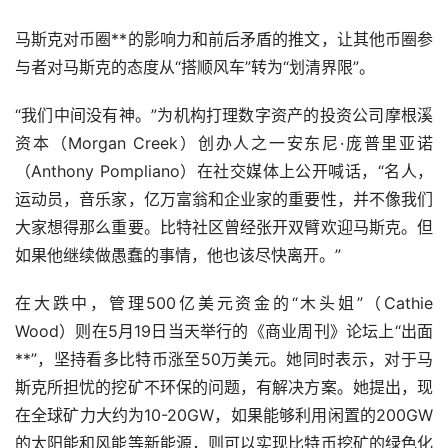
马斯克对币圈**的影响力和前后矛盾的推文，让其他币圈参
与者对马斯克的态度从“搭顺风车”转为“划清界限”。
“我们中间没有神。”为机构打理数字资产的投资公司摩根溪
资本（Morgan Creek）创办人之一安东尼·庞普里亚诺
（Anthony Pompliano）在社交媒体上公开喊话，“名人，
运动员，音乐家，亿万富翁和企业家的重要性，并不像我们
大家想得那么重要。比特社区曾经张开双臂欢迎马斯克。但
如果他继续做愚蠢的事情，他也该尽快离开。”
在大跌中，管理500亿美元资金的“木头姐”（Cathie
Wood）则在5月19日当天举行的《商业周刊》论坛上“出面
**”，坚持看多比特币涨至50万美元。她同时表示，对于马
斯克所担忧的挖矿不环保的问题，有解决方案。她提出，现
在全球矿力大约为10-20GW，如果能够利用闲置的200GW
的太阳能和风能等新能源，则可以实现比特币挖矿的绿色化