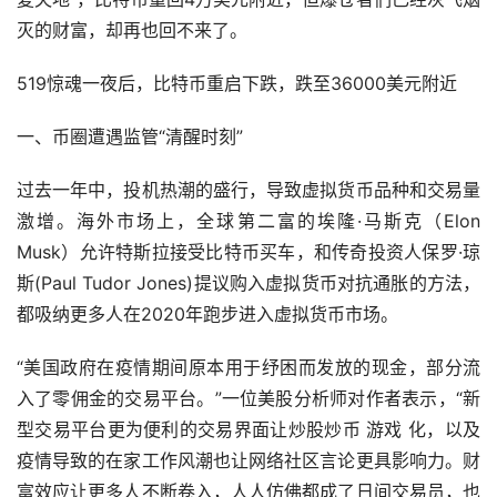
灭的财富，却再也回不来了。
519惊魂一夜后，比特币重启下跌，跌至36000美元附近
一、币圈遭遇监管“清醒时刻”
过去一年中，投机热潮的盛行，导致虚拟货币品种和交易量
激增。海外
市场
上，全球第二富的埃隆·马斯克（Elon
Musk）允许特斯拉接受比特币
买车
，和传奇投资人保罗·琼
斯(Paul Tudor Jones)提议购入虚拟货币对抗通胀的方法，
都吸纳更多人在2020年跑步进入虚拟货币市场。
“美国政府在疫情期间原本用于纾困而发放的现金，部分流
入了零佣金的交易平台。”一位美股分析师对作者表示，“新
型交易平台更为便利的交易界面让炒股炒币
游戏
化，以及
疫情导致的在家工作风潮也让网络社区言论更具影响力。财
富效应让更多人不断卷入，人人仿佛都成了日间交易员，也