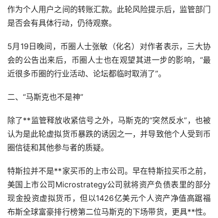
作为个人用户之间的转账汇款。此轮风险提示后，监管部门
是否会有具体行动，仍待观察。
5月19日晚间，币圈人士张敏（化名）对作者表示，三大协
会的公告出来后，币圈人士也在观望其进一步的影响，“最
近很多币圈的行业活动、论坛都临时取消了”。
二、“马斯克也不是神”
除了**监管释放收紧信号之外，马斯克的“突然反水”，也被
认为是此轮虚拟货币暴跌的诱因之一，并导致他个人受到币
圈信徒和其他参与者的质疑。
特斯拉并不是**家
买币
的上市公司。早在特斯拉买币之前，
美国上市公司Microstrategy公司就将资产负债表里的部分
现金投资虚拟货币，但以1426亿美元个人资产净值高踞福
布斯全球富豪排行榜第二位马斯克的下场带货，更具**性。