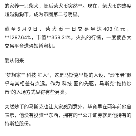
的家养一只柴犬，随后柴犬币突然**。现在，柴犬币的热度
超越狗狗币，成为币圈第二号明星。
截至5月9日，柴犬币一日交易量达403亿元，
**1297.64%，市值**359.31%。火热的行情，一度使各大
交易平台遭遇短暂宕机。
爱从何来
“梦想家”“ 科技 狂人”，这是马斯克早期的人设，“炒币者”似
乎与其相差有点远。作为 科技 圈的先驱，马斯克“推特炒
币”的入场方式显得有些另类。
突然炒币的马斯克也让大家感到意外，毕竟早在两年前他曾
表示，他没有投资**东西，拥有的**公开证券就是他持有的
特斯拉股份。