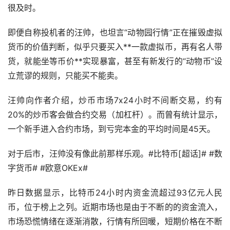
很及时。
即便自称投机者的汪帅，也坦言“动物园行情”正在摧毁虚拟
货币的价值判断，似乎只要买入**一款虚拟币，再有名人带
货，就能坐等币价**实现暴富，甚至有新发行的“动物币”设
立荒谬的规则，只能买不能卖。
汪帅向作者介绍，炒币市场7x24小时不间断交易，约有
20%的炒币客会做合约交易（加杠杆）。而曾有统计显示，
一个新手进入合约市场，到亏完本金的平均时间是45天。
对于后市，汪帅没有像此前那样乐观。#比特币[超话]# #
数
字货币
# #欧意OKEx#
昨日数据显示，比特币24小时内资金流超过93亿元人民
币，位于榜上之列。近期市场也是由于不断的的资金流入，
市场恐慌情绪在逐渐消散，行情有所回暖，短期价格在不断