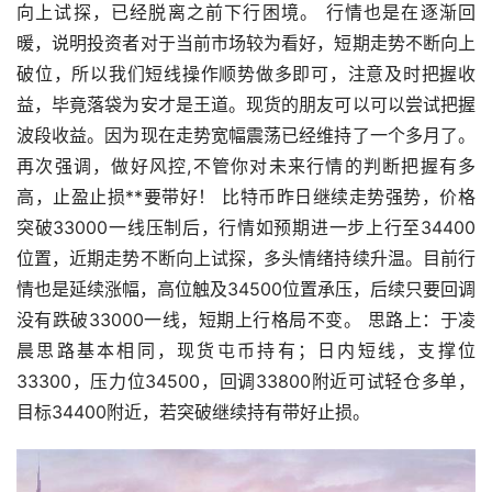
向上试探，已经脱离之前下行困境。 行情也是在逐渐回
暖，说明投资者对于当前市场较为看好，短期
走势
不断向上
破位，所以我们短线操作顺势做多即可，注意及时把握收
益，毕竟落袋为安才是王道。现货的朋友可以可以尝试把握
波段收益。因为现在走势宽幅震荡已经维持了一个多月了。
再次强调，做好风控,不管你对未来行情的判断把握有多
高，止盈止损**要带好！ 比特币昨日继续走势强势，价格
突破33000一线压制后，行情如预期进一步上行至34400
位置，近期走势不断向上试探，多头情绪持续升温。目前行
情也是延续涨幅，高位触及34500位置承压，后续只要回调
没有跌破33000一线，短期上行格局不变。 思路上：于凌
晨思路基本相同，现货屯币持有；日内短线，支撑位
33300，压力位34500，回调33800附近可试轻仓多单，
目标34400附近，若突破继续持有带好止损。