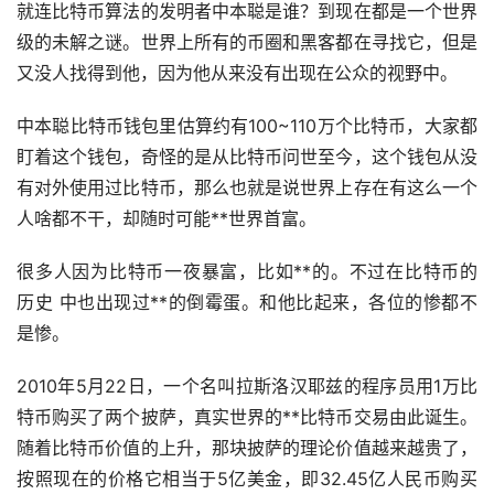
就连比特币算法的发明者中本聪是谁？到现在都是一个世界
级的未解之谜。世界上所有的币圈和黑客都在寻找它，但是
又没人找得到他，因为他从来没有出现在公众的视野中。
中本聪比特币
钱包
里估算约有100~110万个比特币，大家都
盯着这个钱包，奇怪的是从比特币问世至今，这个钱包从没
有对外使用过比特币，那么也就是说世界上存在有这么一个
人啥都不干，却随时可能**世界首富。
很多人因为比特币一夜暴富，比如**的。不过在比特币的
历史 中也出现过**的倒霉蛋。和他比起来，各位的惨都不
是惨。
2010年5月22日，一个名叫拉斯洛汉耶兹的程序员用1万比
特币购买了两个披萨，真实世界的**比特币交易由此诞生。
随着比特币价值的上升，那块披萨的理论价值越来越贵了，
按照现在的价格它相当于5亿美金，即32.45亿人民币购买