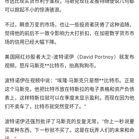
币远比现实货币利于集权，马斯克现在发推特随便说几句都
可以掀起不小的惊涛骇浪。
不过，瞬息万变的市场，也让一些投资者厌倦了这种追随，
觉得他的前后不一致令影响力大打折扣，在加密数字货币市
场的信用已经大幅下降。
美国网红炒股者大卫-波特诺伊（David Portnoy）就发布
视频，怒斥马斯克**比特币，抬高狗狗币。
波特诺伊在视频中说：“埃隆·马斯克只是想**比特币。正是
这个马斯克，他把比特币放在特斯拉的电子表格和资产负债
表上，这样特斯拉就可以在季度末显示盈利。而现在因为他
们不卖车了，比特币就突然变坏了。”
波特诺伊还强烈批评了马斯克的反复无常。“你上一秒说要
买某种东西，下一秒就不买了。这是在玩弄人们的未来和命
运。”