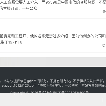
微信人工客服需要人工介入，而95598是中国电信的客服热线，不
微信客服订阅，一些公众
、投资家和工程师，他的名字无需过多介绍，因为他创办的公司和
于1971年6
。本站仅提供信息存储空间服务，不拥有所有权，不承担相关法律责任。
 support1012#126.com(#更换为@) 举报，一经查实，本站将立刻删除
Copyright ©
2026
巴适财经
桂ICP备2025058490号