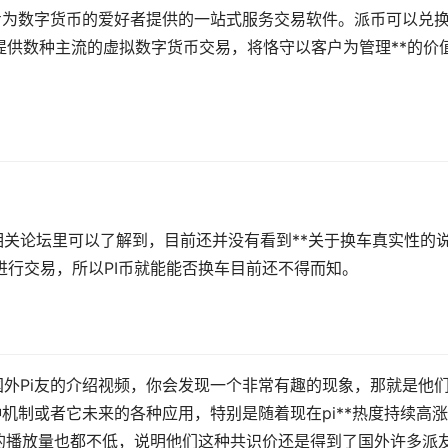
专为
数字货币
的爱好者提供的一站式服务交易软件。派币可以兑
用户提供数种主流的虚拟数字货币交易，将恪守以客户为管理**的价
相关论坛里可以了解到，目前还并没有看到**关于换车真实性的
币进行交易，所以PI币就能能否换车目前还不得而知。
国外Pi友的介绍视频，你会发现一个非常有趣的现象，那就是他
种机制或者它未来的各种应用，特别是随着现在pi**热度持续高
的播放量也都不低，说明他们这种共识价还是得到了国外许多派