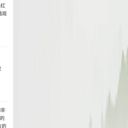
换红
值观
说
们非
涨的
友的