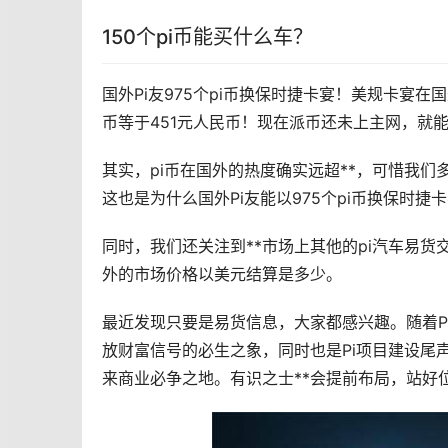
150个pi币能买什么车？
国外Pi友975个pi币换保时捷卡宴！美规卡宴在
币等于451元人民币！现在
派币
还未上主网，就
其实，pi币在国外的热度确实远超**，可惜我们
这也是为什么国外Pi友能以975个pi币换保时捷
同时，我们还关注到**
市场
上其他的pi汽车易货
外的市场价格以美元结算是多少。
最近发现只要是易货信息，大家都感兴趣。随着Pi
放财富信号的必生之象，同时也是Pi项目建设尾
来商业必争之地。有识之士**会提前布局，站好