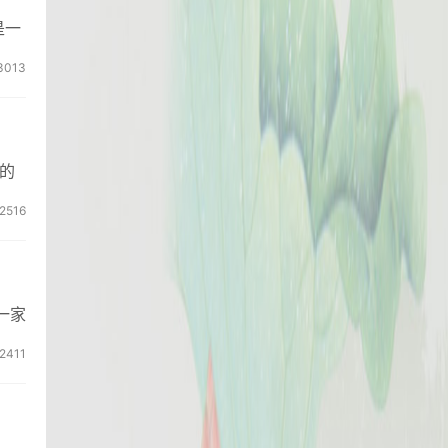
是一
3013
的
2516
一家
2411