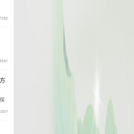
7392
3541
方
保
3307