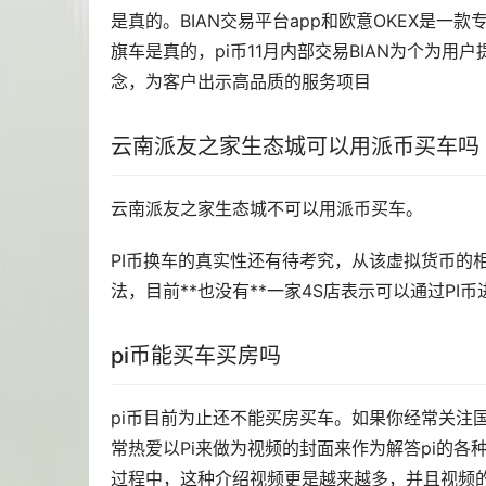
是真的。BIAN交易平台app和欧意OKEX是一款
旗车是真的，pi币11月内部交易BIAN为个为
念，为客户出示高品质的服务项目
云南派友之家生态城可以用派币
买车
吗
云南派友之家生态城不可以用派币买车。
PI币换车的真实性还有待考究，从该
虚拟货币
的
法，目前**也没有**一家4S店表示可以通过PI
pi币能买车买房吗
pi币目前为止还不能买房买车。如果你经常关注
常热爱以Pi来做为视频的封面来作为解答pi的各
过程中，这种介绍视频更是越来越多，并且视频