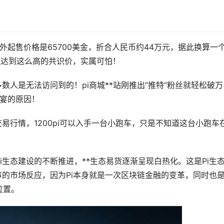
国外起售价格是65700美金，折合人民币约44万元，据此换算一个
能达到这么高的共识价，实属可怕！
多数人是无法访问到的！pi商城**站刚推出”推特”粉丝就轻松破万
卡宴的原因！
交易行情，1200pi可以入手一台小跑车，只是不知道这台小跑车
生态建设的不断推进，**生态易货逐渐呈现白热化。这是Pi生
声的市场反应，因为Pi本身就是一次
区块链
金融的变革，同时也
位置。