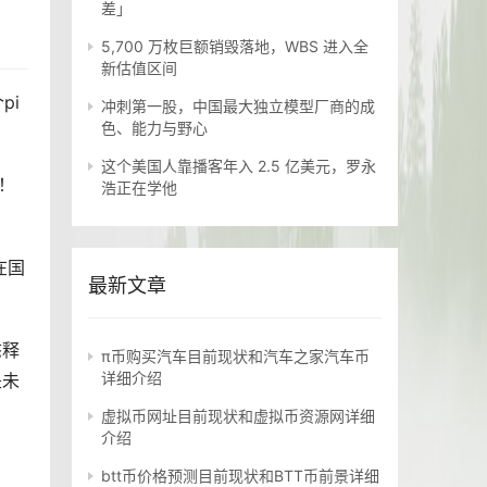
差」
5,700 万枚巨额销毁落地，WBS 进入全
新估值区间
pi
冲刺第一股，中国最大独立模型厂商的成
色、能力与野心
这个美国人靠播客年入 2.5 亿美元，罗永
！
浩正在学他
在国
最新文章
态释
π币购买汽车目前现状和汽车之家汽车币
详细介绍
是未
虚拟币网址目前现状和虚拟币资源网详细
介绍
btt币价格预测目前现状和BTT币前景详细