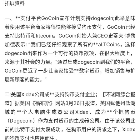
拓展资料
一、**支付平台GoCoin宣布计划支持dogecoin;此举意味
着使用该平台商家将很快能够接受狗币支付，GoCoin已经
支持
比特币
和litecoin。GoCoin创始人兼CEO史蒂夫·博勒
加德表示: “我们已经仔细观察了所有的**aLTCoins，选择
dogecoin出来作为一个可行的货币款项，在很大程度上，
来源于其社会的力量。“通过集成dogecoin到我们的平台，
GoCoin更近了一步让商家接受**
数字货币
，增加销售与扩
展新顾客的能力。”
二:美国Xidax公司成**支持狗币支付企业；【环球网综合报
道】据美国《福布斯》网站3月26日报道，美国犹他州盐湖
城的**个人电脑生成器公司Xidax，成为**个把狗币
（Dogecoin）作为支付货币的生成器公司。由于该公司此
前的比特币支付大获成功，在狗币用户的请求之下，Xidax
的狗币支付也应用而生。