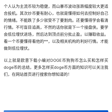
个人认为主流币较为稳健，而
山寨币
波动涨跌幅度较大更适
合投机。其次
炒币
要有耐心，也就是懂得如何去控制好自己
的情绪。不能跌了多少就受不了要割肉。还要懂得学会看清
行情。不可盲目追高，不然的话你就是下一个接盘侠。要学
会低位埋伏进场，然后达到顶点前分批止盈。以赚取收益。
看一个币要懂得看他的**，以及相关机构的利好行情。才能
做到低位埋伏。
以上就是欧意下载小编对DOGE币狗狗币怎么买和怎样买
doge币的总结，更多怎样买doge币方面的知识可以关注我
们，在网站首页进行搜索你想知道的！