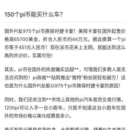
150个pi币能买什么车？
国外Pi友975个pi币换保时捷卡宴！美规卡宴在国外起售价
格是65700美金，折合人民币约44万元，据此换算一个pi
币等于451元人民币！现在
派币
还未上主网，就能达到这么
高的共识价，实属可怕！
其实，pi币在国外的热度确实远超**，可惜我们多数人是无
法访问到的！pi商城**站刚推出”推特”粉丝就轻松破万！这
也是为什么国外Pi友能以975个pi币换保时捷卡宴的原因！
同时，我们还关注到**
市场
上其他的pi汽车易货交易行情，
1200pi可以入手一台小跑车，只是不知道这台小跑车在国
外的市场价格以美元结算是多少。
最近发现只要是易货信息，大家都感兴趣。随着Pi生态建设