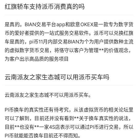
红旗轿车支持派币消费真的吗
是真的。BIAN交易平台app和欧意OKEX是一款专为
数字货
币
的爱好者提供的一站式服务交易软件。派币可以兑换红旗
车是真的，pi币11月内部交易BIAN为个为用户提供数种主流
的虚拟数字货币交易，将恪守以客户为管理**的价值观念，
为客户出示高品质的服务项目
云南派友之家生态城可以用派币
买车
吗
云南派友之家生态城不可以用派币买车。
PI币换车的真实性还有待考究，从该
虚拟货币
的相关论坛里
可以了解到，目前还并没有看到**关于换车真实性的说法，
目前**也没有**一家4S店表示可以通过PI币进行交易，所以
PI币就能能否换车目前还不得而知。