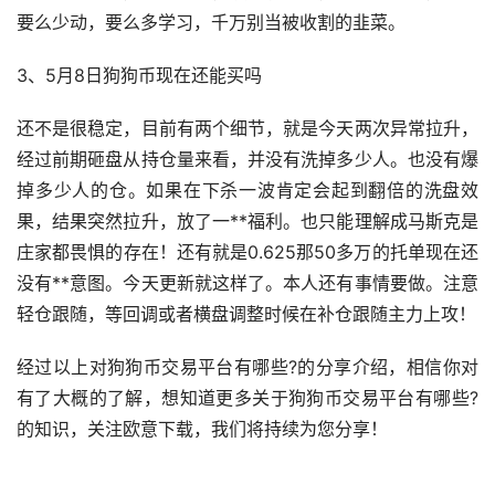
要么少动，要么多学习，千万别当被收割的韭菜。
3、5月8日狗狗币现在还能买吗
还不是很稳定，目前有两个细节，就是今天两次异常拉升，
经过前期砸盘从持仓量来看，并没有洗掉多少人。也没有爆
掉多少人的仓。如果在下杀一波肯定会起到翻倍的洗盘效
果，结果突然拉升，放了一**
福利
。也只能理解成
马斯克
是
庄家都畏惧的存在！还有就是0.625那50多万的托单现在还
没有**意图。今天更新就这样了。本人还有事情要做。注意
轻仓跟随，等回调或者横盘调整时候在补仓跟随主力上攻！
经过以上对狗狗币交易平台有哪些?的分享介绍，相信你对
有了大概的了解，想知道更多关于狗狗币交易平台有哪些?
的知识，关注欧意下载，我们将持续为您分享！