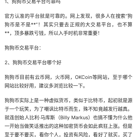
1、狗狗币交易平台可靠吗
官方认准的平台就是可靠的。网上发现，很多人在搜索“狗
狗币是不是**”！其实只要去正规的大交易平台，也不算
**，顶多暴跌亏钱，所以入手时机非常重要！
狗狗币交易平台：
2、狗狗币交易平台哪个好
狗狗币目前有云币网，火币网，OKCoin等网站，至于哪个
网站比较好用，建议多浏览比较一下。
狗狗币实际上是一种虚拟货币，类似于比特币，起初就是源
于一个玩笑，为了嘲讽比特币而生，殊不知竟越发行越真。
就连创始人比利·马库斯（Billy Markus）也搞不懂为什么他
一开始当做笑话推出的这种
加密货币
会如此疯狂上涨。但是
至于要不要买，看你个人，投资有风险，看好了就买，买了