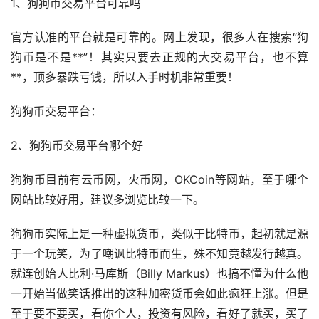
1、狗狗币交易平台可靠吗
官方认准的平台就是可靠的。网上发现，很多人在搜索“狗
狗币是不是**”！其实只要去正规的大交易平台，也不算
**，顶多暴跌亏钱，所以入手时机非常重要！
狗狗币交易平台：
2、狗狗币交易平台哪个好
狗狗币目前有云币网，火币网，OKCoin等网站，至于哪个
网站比较好用，建议多浏览比较一下。
狗狗币实际上是一种虚拟货币，类似于比特币，起初就是源
于一个玩笑，为了嘲讽比特币而生，殊不知竟越发行越真。
就连创始人比利·马库斯（Billy Markus）也搞不懂为什么他
一开始当做笑话推出的这种
加密货币
会如此疯狂上涨。但是
至于要不要买，看你个人，投资有风险，看好了就买，买了