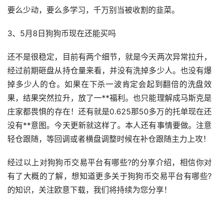
要么少动，要么多学习，千万别当被收割的韭菜。
3、5月8日狗狗币现在还能买吗
还不是很稳定，目前有两个细节，就是今天两次异常拉升，
经过前期砸盘从持仓量来看，并没有洗掉多少人。也没有爆
掉多少人的仓。如果在下杀一波肯定会起到翻倍的洗盘效
果，结果突然拉升，放了一**
福利
。也只能理解成
马斯克
是
庄家都畏惧的存在！还有就是0.625那50多万的托单现在还
没有**意图。今天更新就这样了。本人还有事情要做。注意
轻仓跟随，等回调或者横盘调整时候在补仓跟随主力上攻！
经过以上对狗狗币交易平台有哪些?的分享介绍，相信你对
有了大概的了解，想知道更多关于狗狗币交易平台有哪些?
的知识，关注欧意下载，我们将持续为您分享！