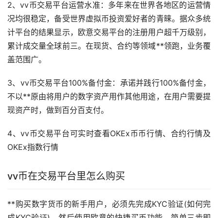
2、vv币交易平台运营水准：多年来在世界各地区的运营情
况均很稳定，备受世界虚拟币投资爱好者的青睐。据众多统
计平台的结果显示，欧意交易平台的注册用户超千万级别，
累计成交量全球前三。在现货、合约等领域**领跑，业务覆
盖范围广。
3、vv币交易平台100%备付金：承诺并践行100%备付金，
不以**原由将用户的数字资产用作其他用途，在用户需要提
现资产时，做到百分百支付。
4、vv币交易平台可实时查看OKEx币币行情、合约行情及
OKEx指数行情
vv币在交易平台里怎么购买
**购买
数字货币
的
新手
用户，必须先完成KYC验证(如何完
成KYC验证)，然后使用欧意的快捷
买币
功能，简单三步即