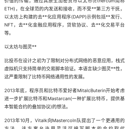
价值的传输，通过其原生
加密货币
以太币(Ethercum简称
ETH)，在全球范的内发送和接收，而不受**第三方干抚，
以太坊上构建的
去**化
应用程序(DAPP)示例包括**发行、
NFT，去**化金融应用程序，贷软协议、去**化交易平台
等。
以太坊与图灵**
比投币在设计之初为了限制对分布式网络的恶意应用，栈式
虚拟机只支持简单的交易脚本验证。本语言缺少图灵**性，
这严重限制了比特币网络通用性的发展。
2013年底，程序员和比特币爱好者MitalcButerin开始考虑
进一步扩展比特币和Mastarcan(一种扩展比特币，提供基
本智能合约的叠加协议)的想法。
2013年10月，Vitalk向Mastercoln队提出了一个更通用的
方法，该方案允许用灵活可编写脚本的合约取代