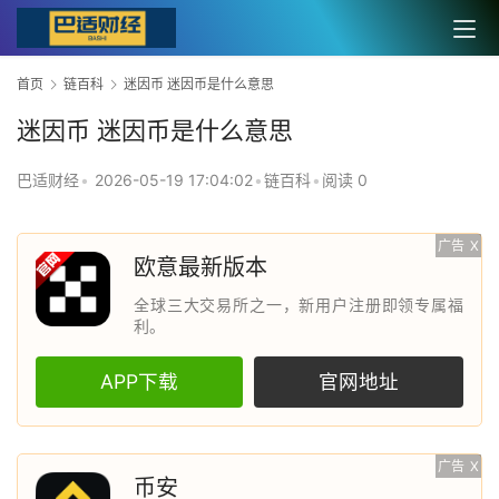
首页
链百科
迷因币 迷因币是什么意思
迷因币 迷因币是什么意思
巴适财经
•
2026-05-19 17:04:02
•
链百科
•
阅读 0
广告
X
欧意最新版本
全球三大交易所之一，新用户注册即领专属福
利。
APP下载
官网地址
广告
X
币安